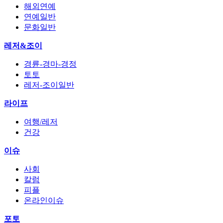
해외연예
연예일반
문화일반
레저&조이
경륜-경마-경정
토토
레저-조이일반
라이프
여행/레저
건강
이슈
사회
칼럼
피플
온라인이슈
포토