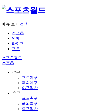
메뉴 보기
검색
스포츠
연예
라이프
포토
스포츠월드
스포츠
야구
프로야구
해외야구
야구일반
축구
프로축구
해외축구
축구일반