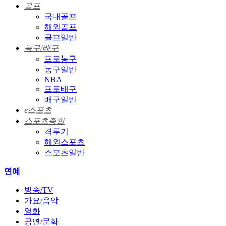
골프
국내골프
해외골프
골프일반
농구/배구
프로농구
농구일반
NBA
프로배구
배구일반
e스포츠
스포츠종합
격투기
해외스포츠
스포츠일반
연예
방송/TV
가요/음악
영화
공연/문화