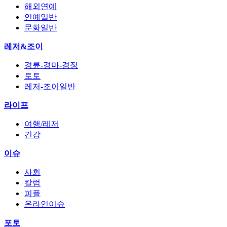
해외연예
연예일반
문화일반
레저&조이
경륜-경마-경정
토토
레저-조이일반
라이프
여행/레저
건강
이슈
사회
칼럼
피플
온라인이슈
포토