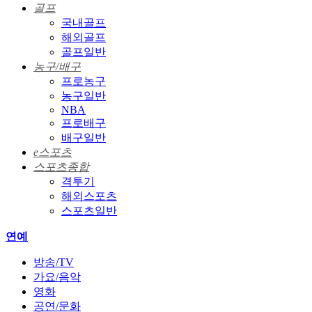
골프
국내골프
해외골프
골프일반
농구/배구
프로농구
농구일반
NBA
프로배구
배구일반
e스포츠
스포츠종합
격투기
해외스포츠
스포츠일반
연예
방송/TV
가요/음악
영화
공연/문화