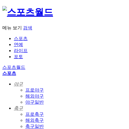
메뉴 보기
검색
스포츠
연예
라이프
포토
스포츠월드
스포츠
야구
프로야구
해외야구
야구일반
축구
프로축구
해외축구
축구일반