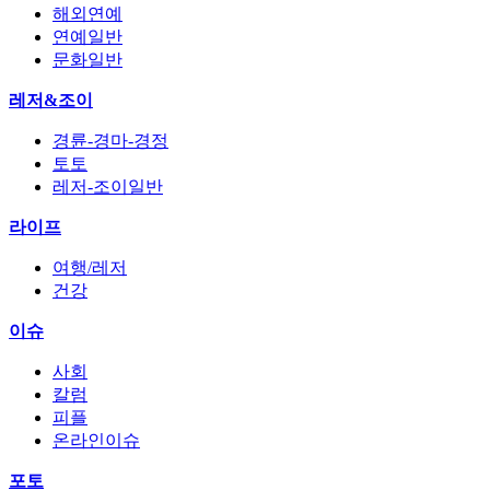
해외연예
연예일반
문화일반
레저&조이
경륜-경마-경정
토토
레저-조이일반
라이프
여행/레저
건강
이슈
사회
칼럼
피플
온라인이슈
포토