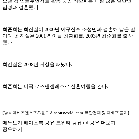
모델 겸 인플루언서로 활동 중인 최준희는 11살 많은 일반인
남성과 결혼했다.
최준희는 최진실이 2000년 야구선수 조성민과 결혼해 낳은 딸
이다. 최진실은 2001년 아들 최환희를, 2003년 최준희를 출산
했다.
최진실은 2008년 세상을 떠났다.
최준희는 미국 로스앤젤레스로 신혼여행을 간다.
[ⓒ 세계비즈앤스포츠월드 & sportsworldi.com, 무단전재 및 재배포 금지]
메뉴보기
페이스북 공유
트위터 공유
url 공유
더보기
공유하기