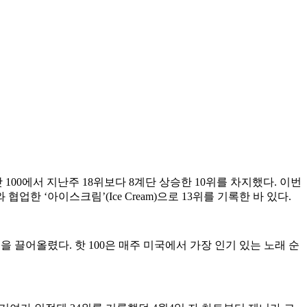
 핫 100에서 지난주 18위보다 8계단 상승한 10위를 차지했다. 이번
한 ‘아이스크림’(Ice Cream)으로 13위를 기록한 바 있다.
 성적을 끌어올렸다. 핫 100은 매주 미국에서 가장 인기 있는 노래 순