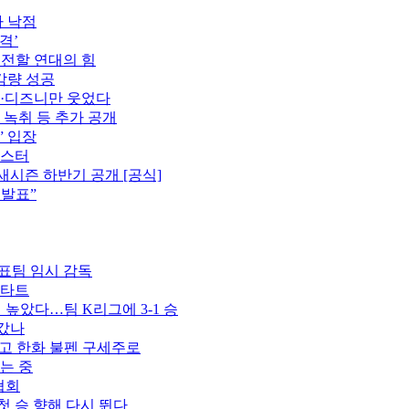
자 낙점
격’
 전할 연대의 힘
감량 성공
플·디즈니만 웃었다
 녹취 등 추가 공개
” 입장
포스터
새시즌 하반기 공개 [공식]
 발표”
표팀 임시 감독
스타트
벽 높았다…팀 K리그에 3-1 승
 갔나
꾸고 한화 불펜 구세주로
는 중
협회
첫 승 향해 다시 뛴다