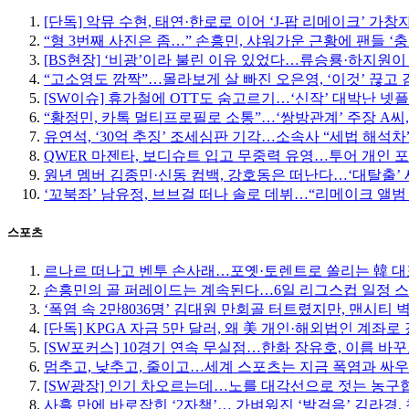
[단독] 악뮤 수현, 태연·한로로 이어 ‘J-팝 리메이크’ 가창
“형 3번째 사진은 좀…” 손흥민, 샤워가운 근황에 팬들 ‘충
[BS현장] ‘비광’이라 불린 이유 있었다…류승룡·하지원이
“고소영도 깜짝”…몰라보게 살 빠진 오은영, ‘이것’ 끊고 
[SW이슈] 휴가철에 OTT도 숨고르기…‘신작’ 대박난 넷
“황정민, 카톡 멀티프로필로 소통”…‘쌍방관계’ 주장 A씨,
유연석, ‘30억 추징’ 조세심판 기각…소속사 “세법 해석차
QWER 마젠타, 보디슈트 입고 무중력 유영…투어 개인 
원년 멤버 김종민·신동 컴백, 강호동은 떠난다…‘대탈출’ 
‘꼬북좌’ 남유정, 브브걸 떠나 솔로 데뷔…“리메이크 앨범
스포츠
르나르 떠나고 벤투 손사래…포옛·토렌트로 쏠리는 韓 대
손흥민의 골 퍼레이드는 계속된다…6일 리그스컵 일정 
‘폭염 속 2만8036명’ 김대원 만회골 터트렸지만, 맨시티 
[단독] KPGA 자금 5만 달러, 왜 美 개인·해외법인 계좌로
[SW포커스] 10경기 연속 무실점…한화 장유호, 이름 바
멈추고, 낮추고, 줄이고…세계 스포츠는 지금 폭염과 싸우
[SW광장] 인기 차오르는데…노를 대각선으로 젓는 농구
사흘 만에 바로잡힌 ‘2자책’… 가벼워진 ‘발걸음’ 김라경, 