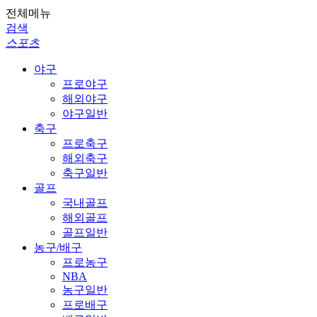
전체메뉴
검색
스포츠
야구
프로야구
해외야구
야구일반
축구
프로축구
해외축구
축구일반
골프
국내골프
해외골프
골프일반
농구/배구
프로농구
NBA
농구일반
프로배구