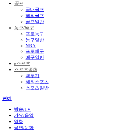
골프
국내골프
해외골프
골프일반
농구/배구
프로농구
농구일반
NBA
프로배구
배구일반
e스포츠
스포츠종합
격투기
해외스포츠
스포츠일반
연예
방송/TV
가요/음악
영화
공연/문화