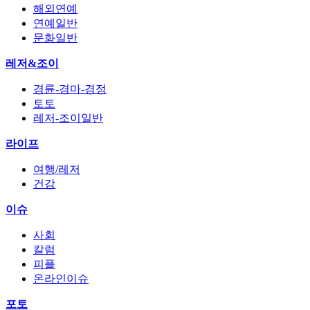
해외연예
연예일반
문화일반
레저&조이
경륜-경마-경정
토토
레저-조이일반
라이프
여행/레저
건강
이슈
사회
칼럼
피플
온라인이슈
포토