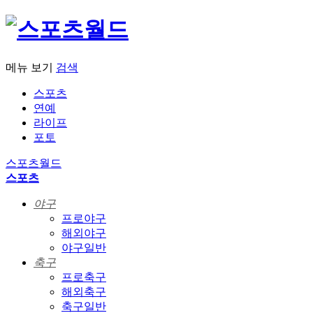
메뉴 보기
검색
스포츠
연예
라이프
포토
스포츠월드
스포츠
야구
프로야구
해외야구
야구일반
축구
프로축구
해외축구
축구일반