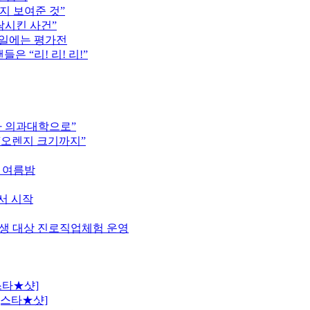
지 보여준 것”
락시킨 사건”
16일에는 평가전
은 “리! 리! 리!”
차 의과대학으로”
 “오렌지 크기까지”
한 여름밤
서 시작
학생 대상 진로직업체험 운영
스타★샷]
[스타★샷]