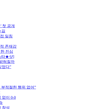
’ 첫 공개
눈길
직접 일침
도적 존재감
전한 진심
스타★샷]
 밝혀질까
싶었다”
는 부적절한 행위 없어”
압
 없이 0-0
승
견 참석