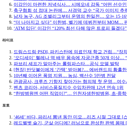
이강인이 마련한 저녁식사… 시메오네 감독 “어떤 선수인
축구협회 성 접대 논란에… 서경덕 교수 “국가 이미지 추
남자 농구, AG 조별리그부터 운명의 한일전… 오는 15·
“더 나아지고 싶다” 이한범, 벨기에 데뷔전부터 MOM… 팬들
‘ATM 입단’ 이강인 “120% 최선 다해 많은 트로피 들겠다”
라이프
드림스드림·PSDI, 파키스탄에 의료인재 학교 건립…“장
‘오디세이’ 헬레나 역 배우 몸속에 자궁근종 50개 이상…
파브리 셰프가 말아주는 롤링파스타…공식 모델 발탁
[현장] 반딧불이에게 ‘간택’ 받아봄?… 에버랜드의 황홀
10년째 이어온 폭염 지원… 농심, 백산수 5만병 전달
관광공사, 크루즈 기항지 찾아가는 협의체 첫 운영…여수
벤츠 코리아, 서비스품질지수 수입차판매 12년 연속 1위
“한방병원엔 어떤 직업이?”… 인천자생한방병원, 초·중
포토
‘46세’ 바다, 파리서 뽐낸 동안 미모…리즈 시절 그대로 [
레드벨벳 슬기, 군살 어디에? 러닝으로 완성한 완벽 몸매 