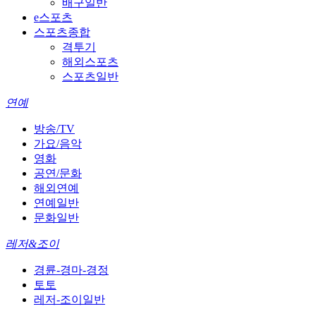
배구일반
e스포츠
스포츠종합
격투기
해외스포츠
스포츠일반
연예
방송/TV
가요/음악
영화
공연/문화
해외연예
연예일반
문화일반
레저&조이
경륜-경마-경정
토토
레저-조이일반