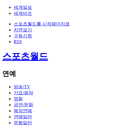
세계일보
세계비즈
스포츠월드를 시작페이지로
지면보기
구독신청
RSS
스포츠월드
연예
방송/TV
가요/음악
영화
공연/문화
해외연예
연예일반
문화일반