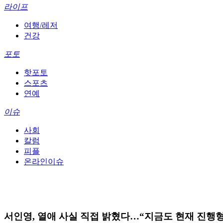
라이프
여행/레저
건강
포토
핫포토
스포츠
연예
이슈
사회
칼럼
피플
온라인이슈
서인영, 열애 사실 직접 밝혔다…“지금도 현재 진행형