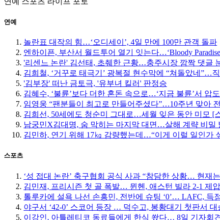
연예
스포츠
라이프
포토
연예
놀란표 대작의 힘…‘오디세이’, 4일 만에 100만 관객 돌파
엔하이픈, 부산서 월드투어 열기 잇는다…‘Bloody Paradise
'리센느 논란' 김선태, 초췌한 근황…충주시장 깜짝 댓글 
김희철, ‘거꾸로 태극기’ 광복절 현수막에 “쳐돌았네”…
'김부장' 떠난 금토극, '유부녀 킬러' 판정승
김혜수, ‘불륜’보다 더한 혼돈 속으로…‘지금 불륜’서 압
임영웅 “팬분들이 최고로 만들어주셨다”…10주년 맞아 
김희선, 50세에도 청순미 그대로…세월 잊은 동안 미모 [
남궁민X김대명, 숨 막히는 마지막 대면…살해 계략 비밀
김민하, 연기 위해 17㎏ 감량했는데…“이게 이럴 일인가 
스포츠
‘성 접대 논란’ 축구협회 공식 사과 “참담한 상황… 현재
김민재, 프리시즌 첫 골 폭발… 뮌헨, 애스턴 빌라 2-1 제
톨루카에 설욕 나선 손흥민, 전반에 슈팅 ‘0’… LAFC, 득점
야구서 ‘42-0’ 스코어 등장 … 덕수고, 봉황대기 첫판서 대
이강인, 아틀레티코 동료들에게 한식 쐈다… 8일 기자회