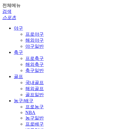
전체메뉴
검색
스포츠
야구
프로야구
해외야구
야구일반
축구
프로축구
해외축구
축구일반
골프
국내골프
해외골프
골프일반
농구/배구
프로농구
NBA
농구일반
프로배구