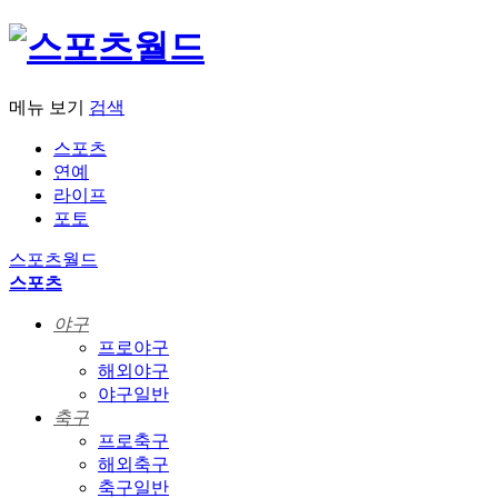
메뉴 보기
검색
스포츠
연예
라이프
포토
스포츠월드
스포츠
야구
프로야구
해외야구
야구일반
축구
프로축구
해외축구
축구일반