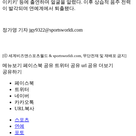
이키키' 등에 출연하며 얼굴을 알렸다. 이후 상습적 음주 전력
이 발각되며 연예계에서 퇴출됐다.
정가영 기자 jgy9322@sportsworldi.com
[ⓒ 세계비즈앤스포츠월드 & sportsworldi.com, 무단전재 및 재배포 금지]
메뉴보기
페이스북 공유
트위터 공유
url 공유
더보기
공유하기
페이스북
트위터
네이버
카카오톡
URL복사
스포츠
연예
포토