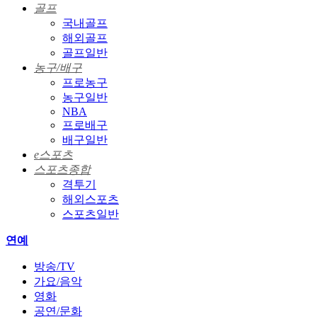
골프
국내골프
해외골프
골프일반
농구/배구
프로농구
농구일반
NBA
프로배구
배구일반
e스포츠
스포츠종합
격투기
해외스포츠
스포츠일반
연예
방송/TV
가요/음악
영화
공연/문화