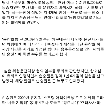
당시 손승원의 혈중알코올농도는 면허 취소 수준인 0.206%로
동승자였던 후배 배우를 운전자로 바꿔치기 하려는 시도도 있
었다. 음주운전이 적발된 지 4개월 만에 무면허로 음주 뺑소니
를 저지른 손승원은 당시 연예인 최초로 '윤창호법'으로 기소
되는 불명예를 안았다.
‘윤창호법’은 2018년 9월 부산 해운대구에서 만취 운전자가 몰
던 차량에 치여 뇌사상태에 빠졌다가 세상을 떠난 윤창호 씨
사망 사건을 계기로 개정된 법이다. 음주운전으로 인명 피해를
낸 운전자에 처벌 수위를 높이고자 했다.
1심은 위험운전치상 혐의 일부를 무죄로 판단했지만, 항소심
이 유죄로 인정하면서 손승원은 징역 1년 6개월의 실형을 선고
받았다. 해당 판결로 손승원은 군 복무도 면제됐다.
손승원은 2009년 뮤지컬 '스프링 어웨이크닝'으로 데뷔해 드라
마 '너를 기억해' '동네변호사 조들호' '청춘시대' '으라차차 와