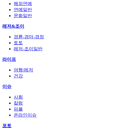
해외연예
연예일반
문화일반
레저&조이
경륜-경마-경정
토토
레저-조이일반
라이프
여행/레저
건강
이슈
사회
칼럼
피플
온라인이슈
포토