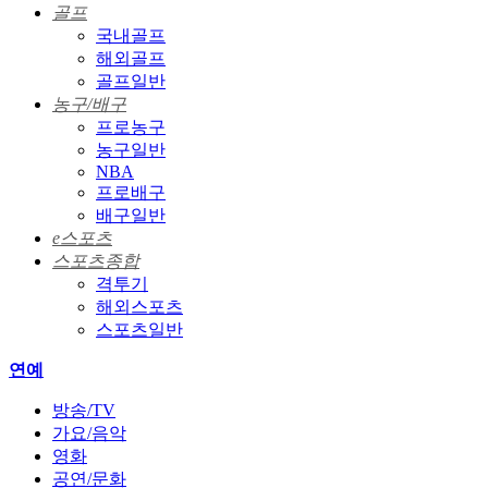
골프
국내골프
해외골프
골프일반
농구/배구
프로농구
농구일반
NBA
프로배구
배구일반
e스포츠
스포츠종합
격투기
해외스포츠
스포츠일반
연예
방송/TV
가요/음악
영화
공연/문화