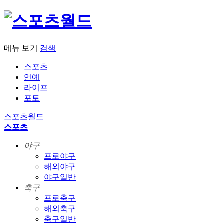
메뉴 보기
검색
스포츠
연예
라이프
포토
스포츠월드
스포츠
야구
프로야구
해외야구
야구일반
축구
프로축구
해외축구
축구일반