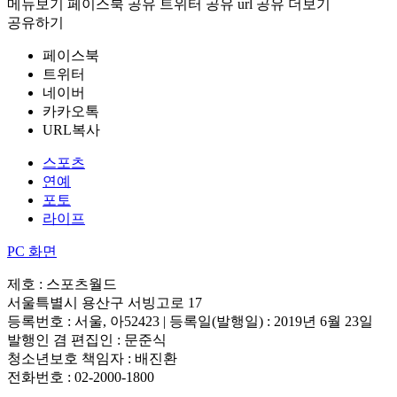
메뉴보기
페이스북 공유
트위터 공유
url 공유
더보기
공유하기
페이스북
트위터
네이버
카카오톡
URL복사
스포츠
연예
포토
라이프
PC 화면
제호 : 스포츠월드
서울특별시 용산구 서빙고로 17
등록번호 : 서울, 아52423 | 등록일(발행일) : 2019년 6월 23일
발행인 겸 편집인 : 문준식
청소년보호 책임자 : 배진환
전화번호 : 02-2000-1800