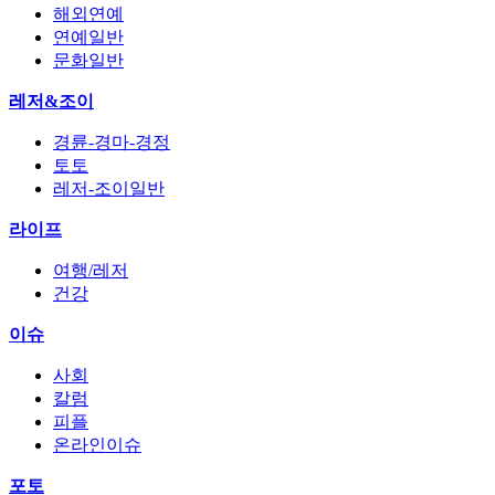
해외연예
연예일반
문화일반
레저&조이
경륜-경마-경정
토토
레저-조이일반
라이프
여행/레저
건강
이슈
사회
칼럼
피플
온라인이슈
포토