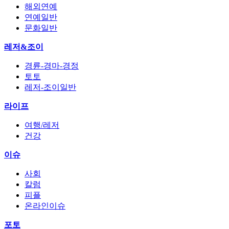
해외연예
연예일반
문화일반
레저&조이
경륜-경마-경정
토토
레저-조이일반
라이프
여행/레저
건강
이슈
사회
칼럼
피플
온라인이슈
포토