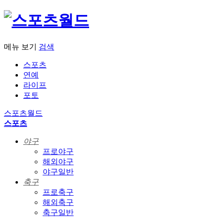
메뉴 보기
검색
스포츠
연예
라이프
포토
스포츠월드
스포츠
야구
프로야구
해외야구
야구일반
축구
프로축구
해외축구
축구일반