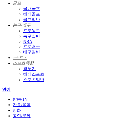
골프
국내골프
해외골프
골프일반
농구/배구
프로농구
농구일반
NBA
프로배구
배구일반
e스포츠
스포츠종합
격투기
해외스포츠
스포츠일반
연예
방송/TV
가요/음악
영화
공연/문화