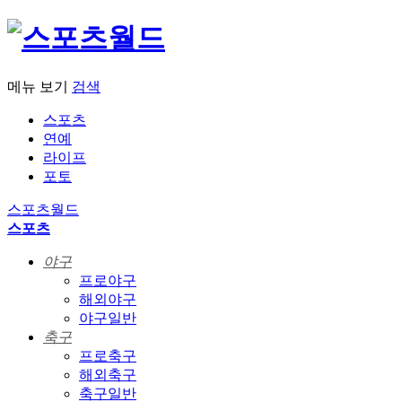
메뉴 보기
검색
스포츠
연예
라이프
포토
스포츠월드
스포츠
야구
프로야구
해외야구
야구일반
축구
프로축구
해외축구
축구일반