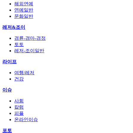
해외연예
연예일반
문화일반
레저&조이
경륜-경마-경정
토토
레저-조이일반
라이프
여행/레저
건강
이슈
사회
칼럼
피플
온라인이슈
포토