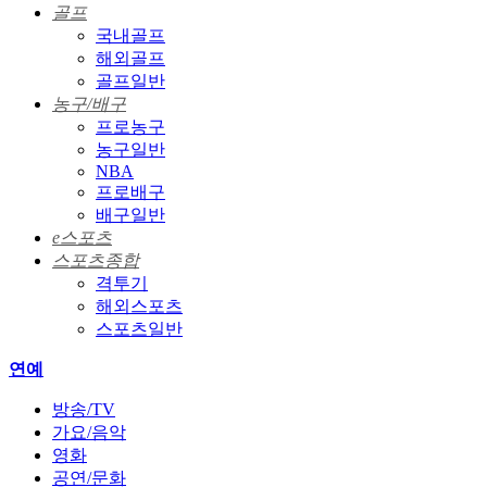
골프
국내골프
해외골프
골프일반
농구/배구
프로농구
농구일반
NBA
프로배구
배구일반
e스포츠
스포츠종합
격투기
해외스포츠
스포츠일반
연예
방송/TV
가요/음악
영화
공연/문화