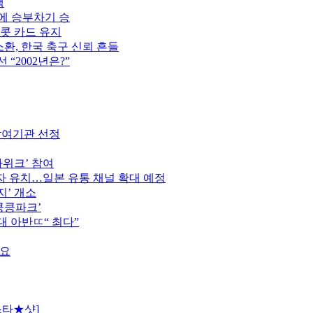
색
스에 승부차기 승
이콧 카드 유지
소환, 한국 축구 신뢰 흔들
“2002년은?”
참여기관 선정
가위크’ 참여
 유치…일본 유통 채널 확대 예정
지’ 개소
킁킁파크’
역대 아반ㄸ“ 최다”
중요
스타★샷]