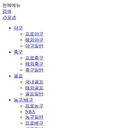
전체메뉴
검색
스포츠
야구
프로야구
해외야구
야구일반
축구
프로축구
해외축구
축구일반
골프
국내골프
해외골프
골프일반
농구/배구
프로농구
NBA
농구일반
프로배구