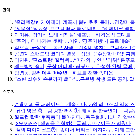
연예
‘줄리엔강♥’ 제이제이, 계곡서 뽐낸 탄탄 몸매…건강미 폭
‘꼬북좌’ 남유정, 브브걸 떠나 솔로 데뷔…“리메이크 앨범
아이유, ‘장기하 노래 삭제설’ 해프닝…배경음악 그대로
“주먹부터 나가는 셋째”…이연, ‘경주기행’서 프로레슬러
심으뜸, 군살 없는 복근 자태…건강미 넘치는 보디라인 [
공연계 스탠드업 코미디 열풍…성인극 '수상한 PT샵' 흥
이찬원, ‘편스토랑’ 웰컴백…“미래의 부인 부러워” 윤주
레드벨벳 슬기, 군살 어디에? 러닝으로 완성한 완벽 몸매 
임영웅, 벌써 데뷔 10주년…화보로 전한 속마음
“소변 실수한 속옷까지 빨아”…근육병 학생 도운 공익, 알
스포츠
손흥민의 골 퍼레이드는 계속된다…6일 리그스컵 일정 
[유럽 명문 축구팀 방한 러시①] 왜 하필 한국인가… 빅
월드컵 탈락 후폭풍이 몰아친다…축구협회, 11시간 압수수
[SW포커스] 생명을 위협하는 폭염…프로야구가 멈췄다
[꿈의 다이아몬드⑦] ‘좋아서 버티는’ 여자야구, 이제 그