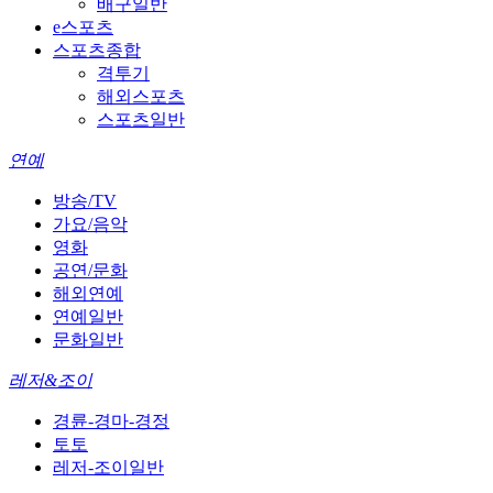
배구일반
e스포츠
스포츠종합
격투기
해외스포츠
스포츠일반
연예
방송/TV
가요/음악
영화
공연/문화
해외연예
연예일반
문화일반
레저&조이
경륜-경마-경정
토토
레저-조이일반