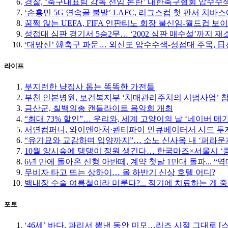
경찰, ‘축구대표팀 감독 선임 논란’ 대한축구협회 압수수
‘손흥민 5G 연속골 불발’ LAFC, 리그스컵 첫 판서 치바
꿈쩍 않는 UEFA, FIFA 인판티노 회장 불신임-월드컵 보
성접대 심판 경기서 5승2무… ‘2002 심판 매수설’까지 재
‘대망신’ 韓축구 파문… 외신도 압수수색-성접대 주목, 日선 
라이프
부지런한 냥집사 돕는 똑똑한 가전들
부천 인본병원, 보건복지부 ‘치매관리주치의 시범사업’ 
금산군, 칠백의총 캔들라이트 음악회 개최
“최대 73% 할인”… 우리와, 세계 고양이의 날 ‘네이버 메
서연컴퍼니, 와이앤아처·콴티파이 인큐베이터서 시드 투자
“유기묘와 교감하며 입양까지”… 소노 신사옥 내 ‘퍼라운
10월 양시숲에 댕댕이 정원 생긴다… 한국마즈×서울시 ‘
6년 만에 돌아온 신형 아반떼, 계약 첫날 1만대 돌파... “
무비자 타고 뜨는 상하이… 올 하반기 신상 호텔 어디?
백내장 수술 여름철이라 미룬다?... 적기에 치료하는 게 
포토
‘46세’ 바다, 파리서 뽐낸 동안 미모…리즈 시절 그대로 [