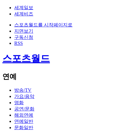
세계일보
세계비즈
스포츠월드를 시작페이지로
지면보기
구독신청
RSS
스포츠월드
연예
방송/TV
가요/음악
영화
공연/문화
해외연예
연예일반
문화일반