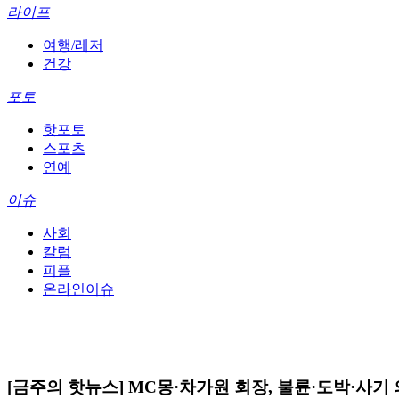
라이프
여행/레저
건강
포토
핫포토
스포츠
연예
이슈
사회
칼럼
피플
온라인이슈
[금주의 핫뉴스] MC몽·차가원 회장, 불륜·도박·사기