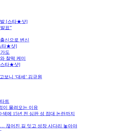
발 [스타★샷]
 발표”
 출신으로 변신
스타★샷]
행가도
모와 찰떡 케미
[스타★샷]
고보니 ‘대세’ 김규원
스타트
클럽이 몰려오는 이유
색에 15년 전 심판 성 접대 논란까지
만… 끊어진 길 잇고 성장 사다리 놓아야