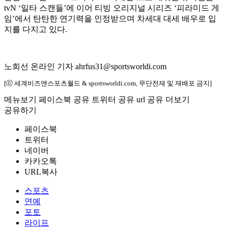
tvN ‘일타 스캔들’에 이어 티빙 오리지널 시리즈 ‘피라미드 게
임’에서 탄탄한 연기력을 인정받으며 차세대 대세 배우로 입
지를 다지고 있다.
노희선 온라인 기자 ahrfus31@sportsworldi.com
[ⓒ 세계비즈앤스포츠월드 & sportsworldi.com, 무단전재 및 재배포 금지]
메뉴보기
페이스북 공유
트위터 공유
url 공유
더보기
공유하기
페이스북
트위터
네이버
카카오톡
URL복사
스포츠
연예
포토
라이프