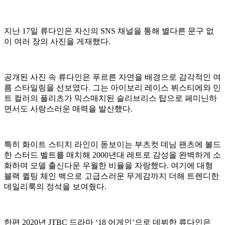
지난 17일 류다인은 자신의 SNS 채널을 통해 별다른 문구 없
이 여러 장의 사진을 게재했다.
공개된 사진 속 류다인은 푸르른 자연을 배경으로 감각적인 여
름 스타일링을 선보였다. 그는 아이보리 레이스 뷔스티에와 민
트 컬러의 플리츠가 믹스매치된 슬리브리스 탑으로 페미닌하
면서도 사랑스러운 매력을 발산했다.
특히 화이트 스티치 라인이 돋보이는 부츠컷 데님 팬츠에 볼드
한 스터드 벨트를 매치해 2000년대 레트로 감성을 완벽하게 소
화하며 모델 출신다운 우월한 비율을 자랑했다. 여기에 대형
블랙 퀼팅 체인 백으로 고급스러운 무게감까지 더해 트렌디한
데일리룩의 정석을 보여줬다.
한편 2020년 JTBC 드라마 ‘18 어게인’으로 데뷔한 류다인은