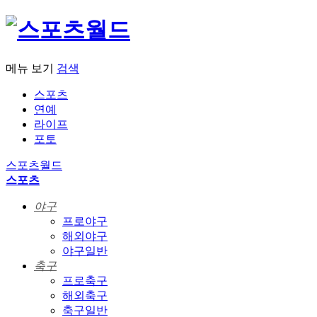
메뉴 보기
검색
스포츠
연예
라이프
포토
스포츠월드
스포츠
야구
프로야구
해외야구
야구일반
축구
프로축구
해외축구
축구일반