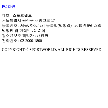
PC 화면
제호 : 스포츠월드
서울특별시 용산구 서빙고로 17
등록번호 : 서울, 아52423 | 등록일(발행일) : 2019년 6월 23일
발행인 겸 편집인 : 문준식
청소년보호 책임자 : 배진환
전화번호 : 02-2000-1800
COPYRIGHT ⓒSPORTWORLD. ALL RIGHTS RESERVED.