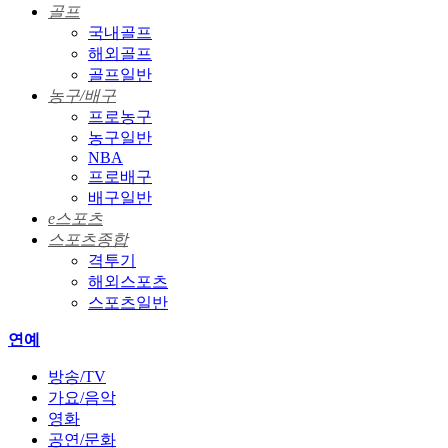
골프
국내골프
해외골프
골프일반
농구/배구
프로농구
농구일반
NBA
프로배구
배구일반
e스포츠
스포츠종합
격투기
해외스포츠
스포츠일반
연예
방송/TV
가요/음악
영화
공연/문화