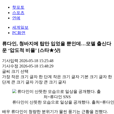
핫포토
스포츠
연예
세계일보
PC화면
류다인, 청바지에 탑만 입었을 뿐인데…모델 출신다
운 ‘압도적 비율’ [스타★샷]
기사입력 2026-05-18 15:25:48
기사수정 2026-05-18 15:48:29
글씨 크기 선택
가장 작은 크기 글자
한 단계 작은 크기 글자
기본 크기 글자
한
단계 큰 크기 글자
가장 큰 크기 글자
류다인이 산뜻한 모습으로 일상을 공개했다. 출처=류다인 
배우 류다인이 청량한 분위기가 물씬 풍기는 근황을 전했다.