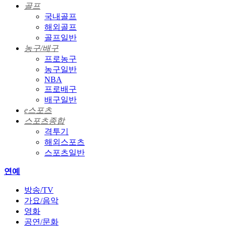
골프
국내골프
해외골프
골프일반
농구/배구
프로농구
농구일반
NBA
프로배구
배구일반
e스포츠
스포츠종합
격투기
해외스포츠
스포츠일반
연예
방송/TV
가요/음악
영화
공연/문화