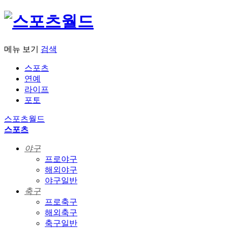
메뉴 보기
검색
스포츠
연예
라이프
포토
스포츠월드
스포츠
야구
프로야구
해외야구
야구일반
축구
프로축구
해외축구
축구일반