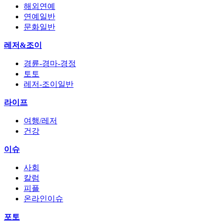
해외연예
연예일반
문화일반
레저&조이
경륜-경마-경정
토토
레저-조이일반
라이프
여행/레저
건강
이슈
사회
칼럼
피플
온라인이슈
포토