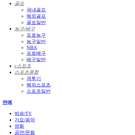
골프
국내골프
해외골프
골프일반
농구/배구
프로농구
농구일반
NBA
프로배구
배구일반
e스포츠
스포츠종합
격투기
해외스포츠
스포츠일반
연예
방송/TV
가요/음악
영화
공연/문화