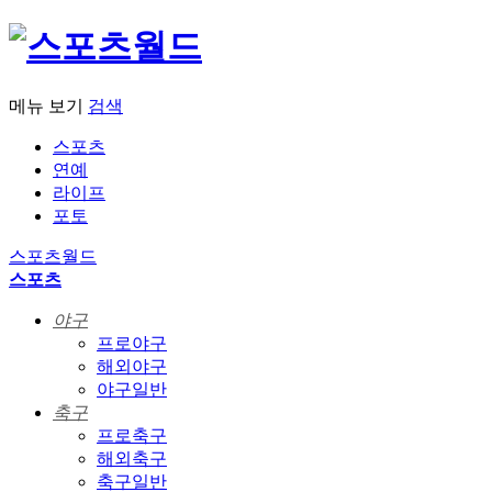
메뉴 보기
검색
스포츠
연예
라이프
포토
스포츠월드
스포츠
야구
프로야구
해외야구
야구일반
축구
프로축구
해외축구
축구일반