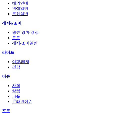
해외연예
연예일반
문화일반
레저&조이
경륜-경마-경정
토토
레저-조이일반
라이프
여행/레저
건강
이슈
사회
칼럼
피플
온라인이슈
포토