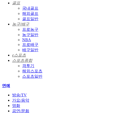
골프
국내골프
해외골프
골프일반
농구/배구
프로농구
농구일반
NBA
프로배구
배구일반
e스포츠
스포츠종합
격투기
해외스포츠
스포츠일반
연예
방송/TV
가요/음악
영화
공연/문화