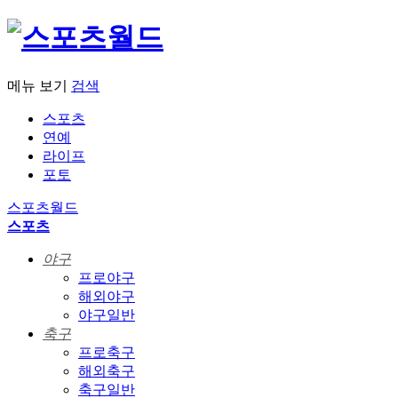
메뉴 보기
검색
스포츠
연예
라이프
포토
스포츠월드
스포츠
야구
프로야구
해외야구
야구일반
축구
프로축구
해외축구
축구일반