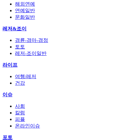
해외연예
연예일반
문화일반
레저&조이
경륜-경마-경정
토토
레저-조이일반
라이프
여행/레저
건강
이슈
사회
칼럼
피플
온라인이슈
포토