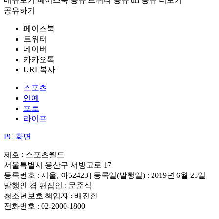
메뉴보기
페이스북 공유
트위터 공유
url 공유
더보기
공유하기
페이스북
트위터
네이버
카카오톡
URL복사
스포츠
연예
포토
라이프
PC 화면
제호 : 스포츠월드
서울특별시 용산구 서빙고로 17
등록번호 : 서울, 아52423 | 등록일(발행일) : 2019년 6월 23일
발행인 겸 편집인 : 문준식
청소년보호 책임자 : 배진환
전화번호 : 02-2000-1800