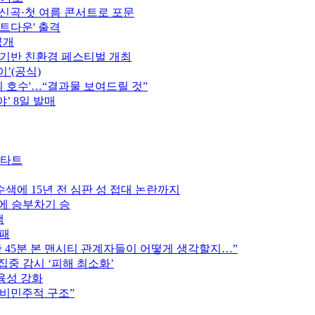
정…신곡·첫 여름 콘서트로 포문
카운트다운' 출격
공개
 기반 친환경 페스티벌 개최
이’(공식)
의 호수'…“결과물 보여드릴 것”
’ 8일 발매
스타트
색에 15년 전 심판 성 접대 논란까지
스에 승부차기 승
색
완패
후반 45분 본 맨시티 관계자들이 어떻게 생각할지…”
집중 감시 ‘피해 최소화’
육성 강화
 비민주적 구조”