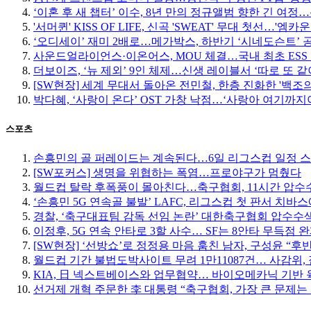
‘이혼 후 새 챕터’ 이수, 8년 만의 정규앨범 향한 긴 여
'서머퀸' KISS OF LIFE, 신곡 'SWEAT' 무대 첫선…'엠
‘오디세이’ 재미 2배로…메가박스, 하반기 ‘시네도슨트’ 
사운드얼라이언스·이온어스, MOU 체결…국내 최초 ESS
더보이즈, ‘뉴 제외’ 9인 체제…신생 레이블서 ‘따로 또 같
[SW현장] 세계 무대서 돌아온 전민철, 한층 진화한 '백조
박다혜, ‘사랑이 온다’ OST 가창 낙점…‘사랑아 여기까지야
스포츠
손흥민의 골 퍼레이드는 계속된다…6일 리그스컵 일정 
[SW포커스] 생명을 위협하는 폭염…프로야구가 멈췄다
월드컵 탈락 후폭풍이 몰아친다…축구협회, 11시간 압수수
‘손흥민 5G 연속골 불발’ LAFC, 리그스컵 첫 판서 치바
경찰, ‘축구대표팀 감독 선임 논란’ 대한축구협회 압수수
이정후, 5G 연속 안타로 3할 사수… SF는 8안타 무득점 
[SW현장] ‘선방쇼’로 정정용 마음 훔친 남자, 구성윤 “
월드컵 기간 불법도박사이트 무려 1만11087건… 사감위, 
KIA, 日 넥스트베이스와 업무협약… 바이오메카닉 기반 
선거제 개혁 주문한 李 대통령 “축구협회, 가장 큰 문제는