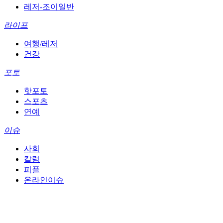
레저-조이일반
라이프
여행/레저
건강
포토
핫포토
스포츠
연예
이슈
사회
칼럼
피플
온라인이슈