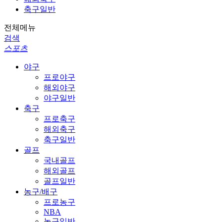
축구일반
전체메뉴
검색
스포츠
야구
프로야구
해외야구
야구일반
축구
프로축구
해외축구
축구일반
골프
국내골프
해외골프
골프일반
농구/배구
프로농구
NBA
농구일반