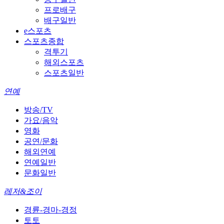
프로배구
배구일반
e스포츠
스포츠종합
격투기
해외스포츠
스포츠일반
연예
방송/TV
가요/음악
영화
공연/문화
해외연예
연예일반
문화일반
레저&조이
경륜-경마-경정
토토