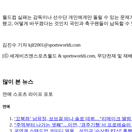
월드컵 실패는 감독이나 선수단 개인에게만 돌릴 수 있는 문제가
됐고, 어떻게 바꾸겠다는 것인지 국민과 축구팬들이 납득할 수 
김진수 기자 kjlf2001@sportsworldi.com
[ⓒ 세계비즈앤스포츠월드 & sportsworldi.com, 무단전재 및 재
많이 본 뉴스
연예
스포츠
라이프
포토
연예
‘꼬북좌’ 남유정, 브브걸 떠나 솔로 데뷔…“리메이크 앨범
“주먹부터 나가는 셋째”…이연, ‘경주기행’서 프로레슬러
공연계 스탠드업 코미디 열풍…성인극 '수상한 PT샵' 흥