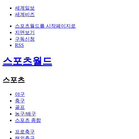
세계일보
세계비즈
스포츠월드를 시작페이지로
지면보기
구독신청
RSS
스포츠월드
스포츠
야구
축구
골프
농구/배구
스포츠 종합
프로축구
해외축구