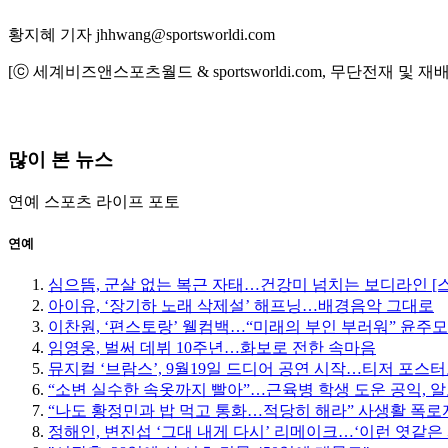
황지혜 기자 jhhwang@sportsworldi.com
[ⓒ 세계비즈앤스포츠월드 & sportsworldi.com, 무단전재 및 재
많이 본 뉴스
연예
스포츠
라이프
포토
연예
심으뜸, 군살 없는 복근 자태…건강미 넘치는 보디라인 [
아이유, ‘장기하 노래 삭제설’ 해프닝…배경음악 그대로
이찬원, ‘편스토랑’ 웰컴백…“미래의 부인 부러워” 윤주
임영웅, 벌써 데뷔 10주년…화보로 전한 속마음
뮤지컬 ‘브람스’, 9월19일 드디어 공연 시작…티저 포스
“소변 실수한 속옷까지 빨아”…근육병 학생 도운 공익, 알
“나도 황정민과 밥 먹고 통화…적당히 해라” 사생활 폭로자
정해인, 변진섭 ‘그대 내게 다시’ 리메이크…‘이런 엿같은 