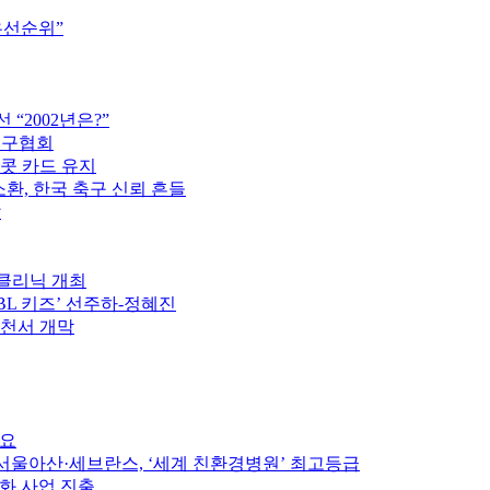
우선순위”
“2002년은?”
축구협회
이콧 카드 유지
소환, 한국 축구 신뢰 흔들
압
구클리닉 개최
PBL 키즈’ 선주하-정혜진
제천서 개막
중요
울아산·세브란스, ‘세계 친환경병원’ 최고등급
인화 사업 진출