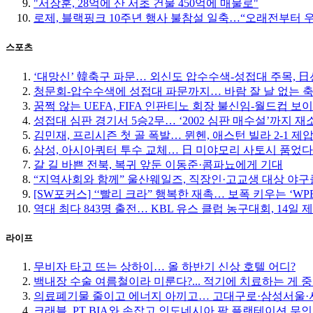
"서장훈, 28억에 산 서초 건물 450억에 매물로"
로제, 블랙핑크 10주년 행사 불참설 일축…“오래전부터 
스포츠
‘대망신’ 韓축구 파문… 외신도 압수수색-성접대 주목, 日선 
청문회-압수수색에 성접대 파문까지… 바람 잘 날 없는 
꿈쩍 않는 UEFA, FIFA 인판티노 회장 불신임-월드컵 보
성접대 심판 경기서 5승2무… ‘2002 심판 매수설’까지 재
김민재, 프리시즌 첫 골 폭발… 뮌헨, 애스턴 빌라 2-1 제
삼성, 아시아쿼터 투수 교체… 日 미야모리 사토시 품었다
갈 길 바쁜 전북, 복귀 앞둔 이동준·콤파뇨에게 기대
“지역사회와 함께” 울산웨일즈, 직장인·고교생 대상 야
[SW포커스] ‘‘빨리 크라” 행복한 재촉… 보폭 키우는 ‘W
역대 최다 843명 출전… KBL 유스 클럽 농구대회, 14일 
라이프
무비자 타고 뜨는 상하이… 올 하반기 신상 호텔 어디?
백내장 수술 여름철이라 미룬다?... 적기에 치료하는 게 
의료폐기물 줄이고 에너지 아끼고… 고대구로·삼성서울·서
크래블, PT BIA와 손잡고 인도네시아 팜 플랜테이션 무