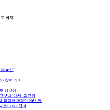
배포 금지]
스타★샷]
모와 찰떡 케미
터도 선보여
고보니 ‘대세’ 김규원
 직격한 황정민 20년 팬
사랑’ OST 참여