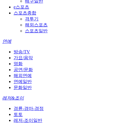
배구일반
e스포츠
스포츠종합
격투기
해외스포츠
스포츠일반
연예
방송/TV
가요/음악
영화
공연/문화
해외연예
연예일반
문화일반
레저&조이
경륜-경마-경정
토토
레저-조이일반