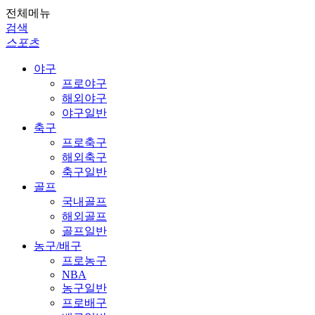
전체메뉴
검색
스포츠
야구
프로야구
해외야구
야구일반
축구
프로축구
해외축구
축구일반
골프
국내골프
해외골프
골프일반
농구/배구
프로농구
NBA
농구일반
프로배구