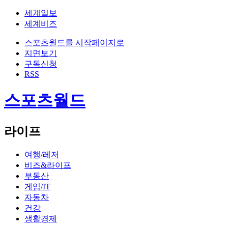
세계일보
세계비즈
스포츠월드를 시작페이지로
지면보기
구독신청
RSS
스포츠월드
라이프
여행/레저
비즈&라이프
부동산
게임/IT
자동차
건강
생활경제