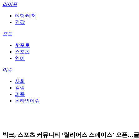
라이프
여행/레저
건강
포토
핫포토
스포츠
연예
이슈
사회
칼럼
피플
온라인이슈
빅크, 스포츠 커뮤니티 ‘릴리어스 스페이스’ 오픈…