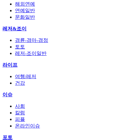
해외연예
연예일반
문화일반
레저&조이
경륜-경마-경정
토토
레저-조이일반
라이프
여행/레저
건강
이슈
사회
칼럼
피플
온라인이슈
포토