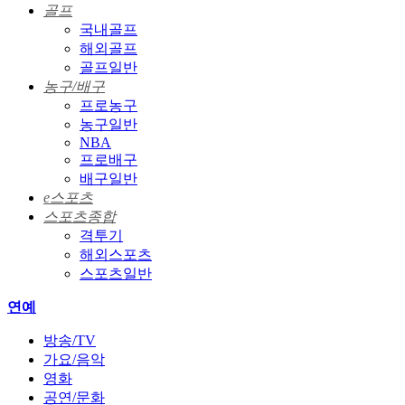
골프
국내골프
해외골프
골프일반
농구/배구
프로농구
농구일반
NBA
프로배구
배구일반
e스포츠
스포츠종합
격투기
해외스포츠
스포츠일반
연예
방송/TV
가요/음악
영화
공연/문화