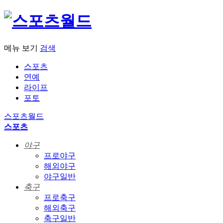
메뉴 보기
검색
스포츠
연예
라이프
포토
스포츠월드
스포츠
야구
프로야구
해외야구
야구일반
축구
프로축구
해외축구
축구일반