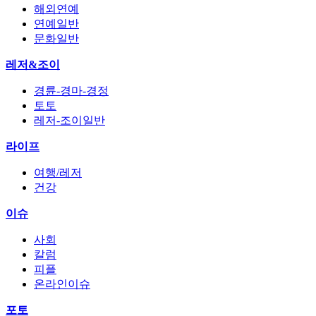
해외연예
연예일반
문화일반
레저&조이
경륜-경마-경정
토토
레저-조이일반
라이프
여행/레저
건강
이슈
사회
칼럼
피플
온라인이슈
포토