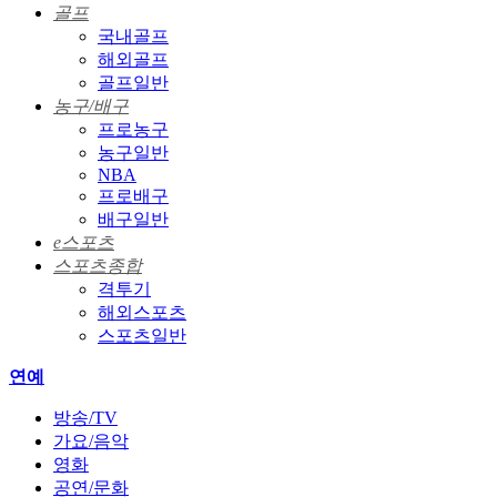
골프
국내골프
해외골프
골프일반
농구/배구
프로농구
농구일반
NBA
프로배구
배구일반
e스포츠
스포츠종합
격투기
해외스포츠
스포츠일반
연예
방송/TV
가요/음악
영화
공연/문화