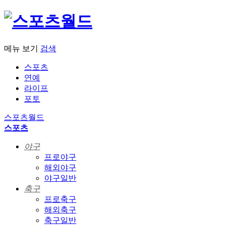
메뉴 보기
검색
스포츠
연예
라이프
포토
스포츠월드
스포츠
야구
프로야구
해외야구
야구일반
축구
프로축구
해외축구
축구일반