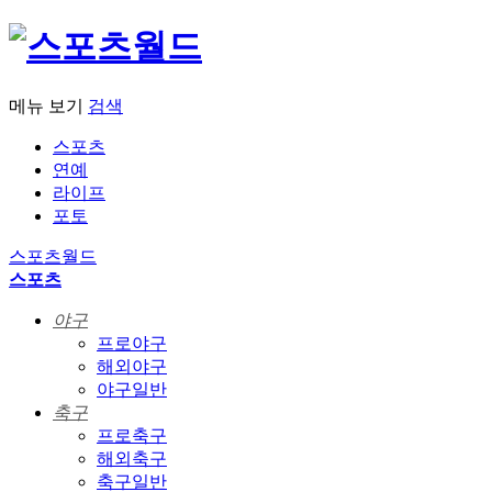
메뉴 보기
검색
스포츠
연예
라이프
포토
스포츠월드
스포츠
야구
프로야구
해외야구
야구일반
축구
프로축구
해외축구
축구일반