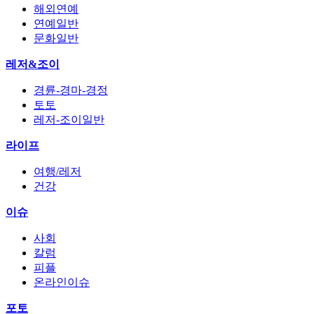
해외연예
연예일반
문화일반
레저&조이
경륜-경마-경정
토토
레저-조이일반
라이프
여행/레저
건강
이슈
사회
칼럼
피플
온라인이슈
포토