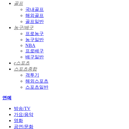
골프
국내골프
해외골프
골프일반
농구/배구
프로농구
농구일반
NBA
프로배구
배구일반
e스포츠
스포츠종합
격투기
해외스포츠
스포츠일반
연예
방송/TV
가요/음악
영화
공연/문화