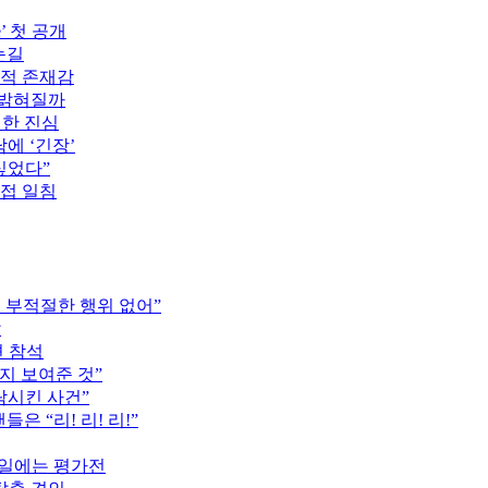
’ 첫 공개
눈길
도적 존재감
 밝혀질까
전한 진심
에 ‘긴장’
싶었다”
직접 일침
는 부적절한 행위 없어”
압
견 참석
지 보여준 것”
락시킨 사건”
은 “리! 리! 리!”
16일에는 평가전