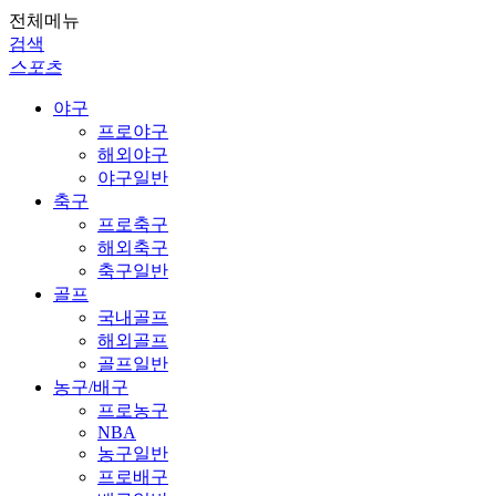
전체메뉴
검색
스포츠
야구
프로야구
해외야구
야구일반
축구
프로축구
해외축구
축구일반
골프
국내골프
해외골프
골프일반
농구/배구
프로농구
NBA
농구일반
프로배구