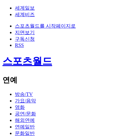
세계일보
세계비즈
스포츠월드를 시작페이지로
지면보기
구독신청
RSS
스포츠월드
연예
방송/TV
가요/음악
영화
공연/문화
해외연예
연예일반
문화일반