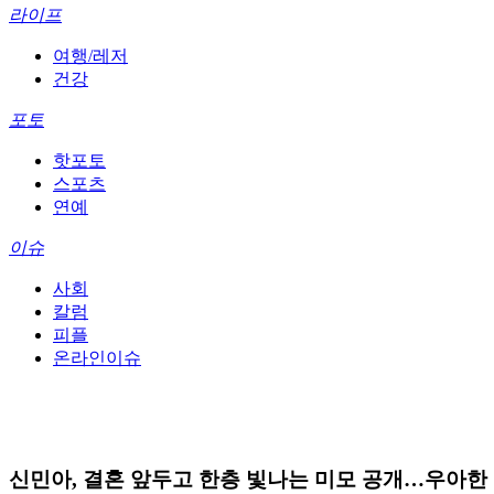
라이프
여행/레저
건강
포토
핫포토
스포츠
연예
이슈
사회
칼럼
피플
온라인이슈
신민아, 결혼 앞두고 한층 빛나는 미모 공개…우아한