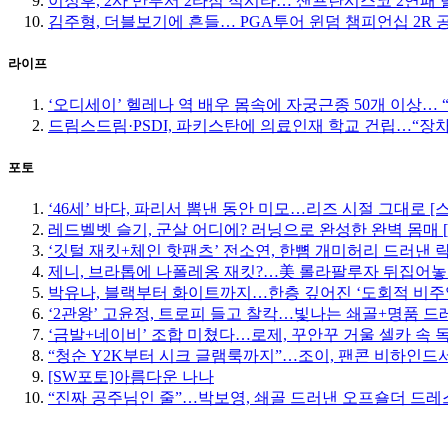
이정후, 2사 만루서 2타점 적시타… 샌프란시스코 2연패 
김주형, 더블보기에 흔들… PGA투어 윈덤 챔피언십 2R 공
라이프
‘오디세이’ 헬레나 역 배우 몸속에 자궁근종 50개 이상…
드림스드림·PSDI, 파키스탄에 의료인재 학교 건립…“장
포토
‘46세’ 바다, 파리서 뽐낸 동안 미모…리즈 시절 그대로 [
레드벨벳 슬기, 군살 어디에? 러닝으로 완성한 완벽 몸매 
‘깃털 재킷+체인 핫팬츠’ 전소연, 한뼘 개미허리 드러낸 락
제니, 브라톱에 나폴레옹 재킷?…美 롤라팔루자 뒤집어놓
박유나, 블랙부터 화이트까지…한층 깊어진 ‘도회적 비주
‘2관왕’ 고윤정, 트로피 들고 찰칵…빛나는 쇄골+명품 드
‘금발+네이비’ 조합 미쳤다…로제, 꾸안꾸 거울 셀카 속 
“청순 Y2K부터 시크 글램룩까지”…조이, 팬콘 비하인드서
[SW포토]아름다운 나나
“진짜 공주님인 줄”…박보영, 쇄골 드러낸 오프숄더 드레스