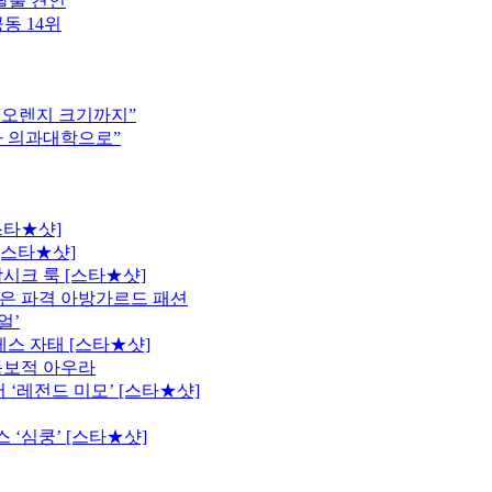
탈출 견인
동 14위
 “오렌지 크기까지”
차 의과대학으로”
스타★샷]
[스타★샷]
시크 룩 [스타★샷]
은 파격 아방가르드 패션
얼’
레스 자태 [스타★샷]
독보적 아우라
 ‘레전드 미모’ [스타★샷]
 ‘심쿵’ [스타★샷]