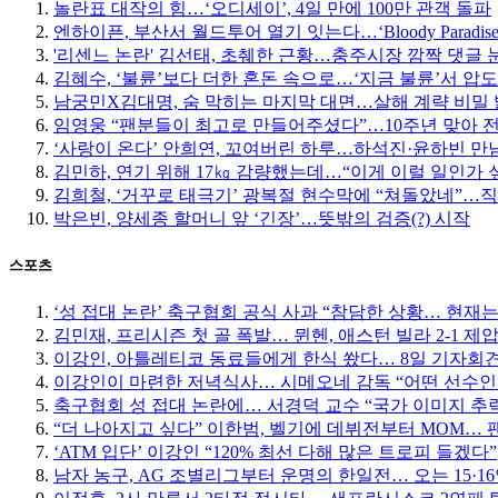
놀란표 대작의 힘…‘오디세이’, 4일 만에 100만 관객 돌파
엔하이픈, 부산서 월드투어 열기 잇는다…‘Bloody Paradise
'리센느 논란' 김선태, 초췌한 근황…충주시장 깜짝 댓글 
김혜수, ‘불륜’보다 더한 혼돈 속으로…‘지금 불륜’서 압
남궁민X김대명, 숨 막히는 마지막 대면…살해 계략 비밀
임영웅 “팬분들이 최고로 만들어주셨다”…10주년 맞아 
‘사랑이 온다’ 안희연, 꼬여버린 하루…하석진·윤하빈 만남
김민하, 연기 위해 17㎏ 감량했는데…“이게 이럴 일인가 
김희철, ‘거꾸로 태극기’ 광복절 현수막에 “쳐돌았네”…
박은빈, 양세종 할머니 앞 ‘긴장’…뜻밖의 검증(?) 시작
스포츠
‘성 접대 논란’ 축구협회 공식 사과 “참담한 상황… 현재
김민재, 프리시즌 첫 골 폭발… 뮌헨, 애스턴 빌라 2-1 제
이강인, 아틀레티코 동료들에게 한식 쐈다… 8일 기자회
이강인이 마련한 저녁식사… 시메오네 감독 “어떤 선수인
축구협회 성 접대 논란에… 서경덕 교수 “국가 이미지 추
“더 나아지고 싶다” 이한범, 벨기에 데뷔전부터 MOM… 팬들
‘ATM 입단’ 이강인 “120% 최선 다해 많은 트로피 들겠다”
남자 농구, AG 조별리그부터 운명의 한일전… 오는 15·