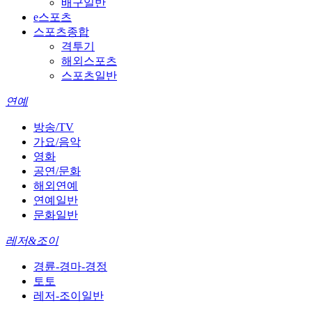
배구일반
e스포츠
스포츠종합
격투기
해외스포츠
스포츠일반
연예
방송/TV
가요/음악
영화
공연/문화
해외연예
연예일반
문화일반
레저&조이
경륜-경마-경정
토토
레저-조이일반