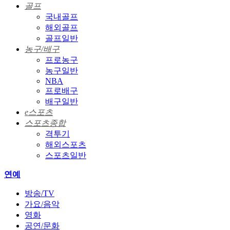
골프
국내골프
해외골프
골프일반
농구/배구
프로농구
농구일반
NBA
프로배구
배구일반
e스포츠
스포츠종합
격투기
해외스포츠
스포츠일반
연예
방송/TV
가요/음악
영화
공연/문화