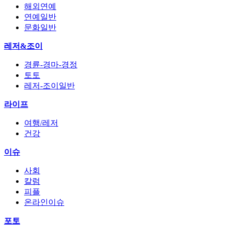
해외연예
연예일반
문화일반
레저&조이
경륜-경마-경정
토토
레저-조이일반
라이프
여행/레저
건강
이슈
사회
칼럼
피플
온라인이슈
포토