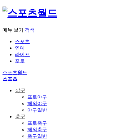
메뉴 보기
검색
스포츠
연예
라이프
포토
스포츠월드
스포츠
야구
프로야구
해외야구
야구일반
축구
프로축구
해외축구
축구일반