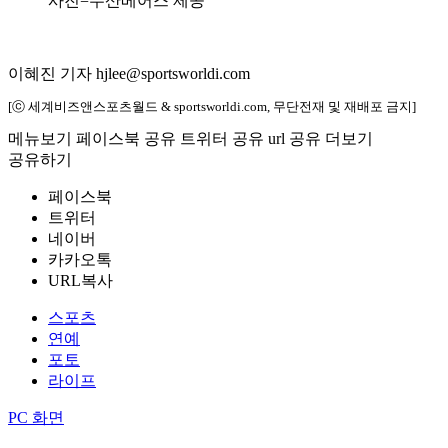
사진=두산베어스 제공
이혜진 기자 hjlee@sportsworldi.com
[ⓒ 세계비즈앤스포츠월드 & sportsworldi.com, 무단전재 및 재배포 금지]
메뉴보기
페이스북 공유
트위터 공유
url 공유
더보기
공유하기
페이스북
트위터
네이버
카카오톡
URL복사
스포츠
연예
포토
라이프
PC 화면