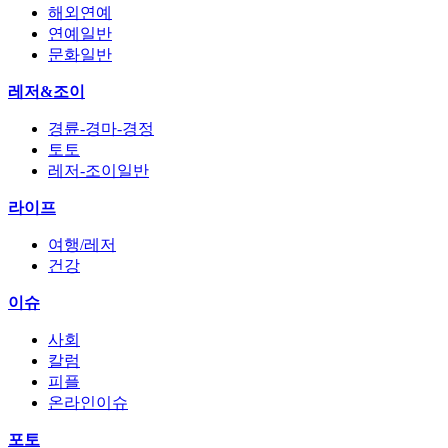
해외연예
연예일반
문화일반
레저&조이
경륜-경마-경정
토토
레저-조이일반
라이프
여행/레저
건강
이슈
사회
칼럼
피플
온라인이슈
포토