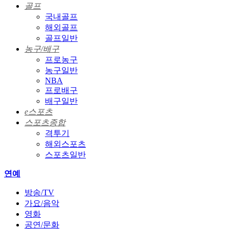
골프
국내골프
해외골프
골프일반
농구/배구
프로농구
농구일반
NBA
프로배구
배구일반
e스포츠
스포츠종합
격투기
해외스포츠
스포츠일반
연예
방송/TV
가요/음악
영화
공연/문화