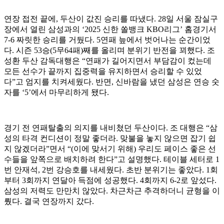
연장 접전 끝에, 두산이 값진 승리를 따냈다. 28일 서울 잠실구
장에서 열린 삼성과의 ‘2025 신한 쏠뱅크 KBO리그’ 홈경기서
7-6 짜릿한 승리를 거뒀다. 5연패 늪에서 벗어나는 순간이었
다. 시즌 53승(5무64패)째를 올리며 분위기 반전을 꾀했다. 조
성환 두산 감독대행은 “연패가 길어지면서 부담감이 컸는데
모든 선수가 끝까지 집중력을 유지하면서 승리할 수 있었
다”고 엄지를 치켜세웠다. 반면, 신바람을 냈던 삼성은 연승 숫
자를 ‘5’에서 마무리하게 됐다.
경기 전 연패탈출의 의지를 내비쳤던 두산이다. 조 대행은 “삼
성의 타격 컨디션이 정말 좋더라. 맞불을 놓지 않으면 잡기 쉽
지 않겠더라”면서 “(이에 맞서기 위해) 우리도 페이스 좋은 선
수들을 앞쪽으로 배치하려 한다”고 설명했다. 테이블 세터로 1
번 안재석, 2번 강승호를 내세웠다. 초반 분위기는 좋았다. 1회
부터 3회까지 연달아 득점에 성공했다. 4회까지 6-2로 앞섰다.
삼성의 저력도 만만치 않았다. 차근차근 추격하더니 균형을 이
뤘다. 결국 연장까지 갔다.