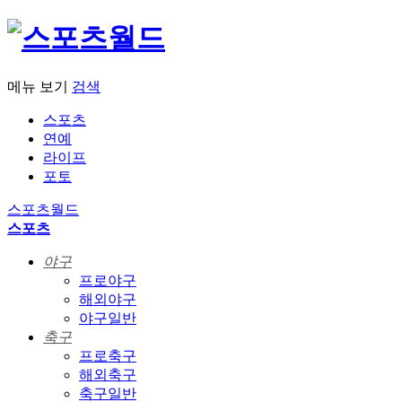
메뉴 보기
검색
스포츠
연예
라이프
포토
스포츠월드
스포츠
야구
프로야구
해외야구
야구일반
축구
프로축구
해외축구
축구일반