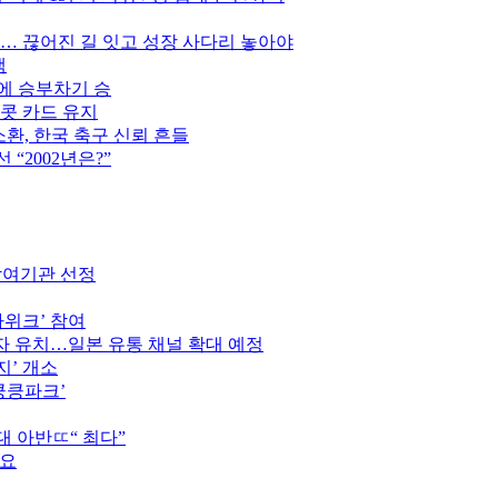
만… 끊어진 길 잇고 성장 사다리 놓아야
색
스에 승부차기 승
이콧 카드 유지
소환, 한국 축구 신뢰 흔들
“2002년은?”
참여기관 선정
가위크’ 참여
 유치…일본 유통 채널 확대 예정
지’ 개소
킁킁파크’
역대 아반ㄸ“ 최다”
중요