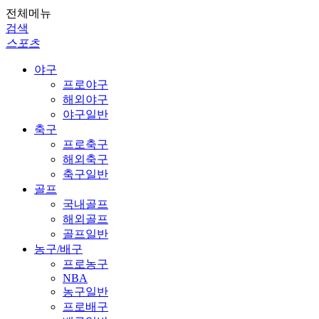
전체메뉴
검색
스포츠
야구
프로야구
해외야구
야구일반
축구
프로축구
해외축구
축구일반
골프
국내골프
해외골프
골프일반
농구/배구
프로농구
NBA
농구일반
프로배구