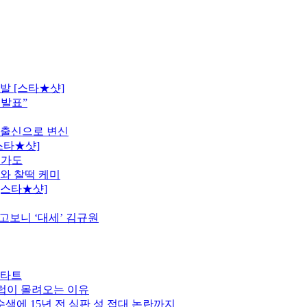
발 [스타★샷]
 발표”
 출신으로 변신
스타★샷]
행가도
모와 찰떡 케미
[스타★샷]
고보니 ‘대세’ 김규원
스타트
클럽이 몰려오는 이유
색에 15년 전 심판 성 접대 논란까지