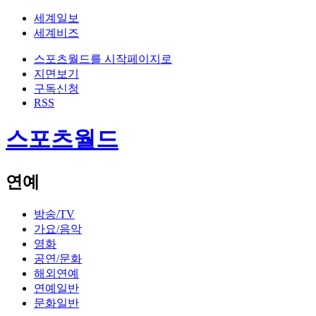
세계일보
세계비즈
스포츠월드를 시작페이지로
지면보기
구독신청
RSS
스포츠월드
연예
방송/TV
가요/음악
영화
공연/문화
해외연예
연예일반
문화일반