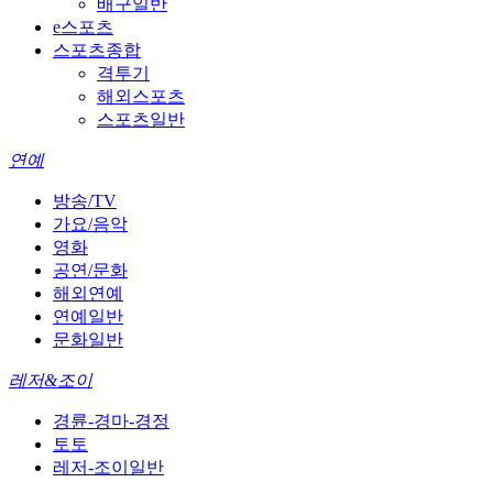
배구일반
e스포츠
스포츠종합
격투기
해외스포츠
스포츠일반
연예
방송/TV
가요/음악
영화
공연/문화
해외연예
연예일반
문화일반
레저&조이
경륜-경마-경정
토토
레저-조이일반