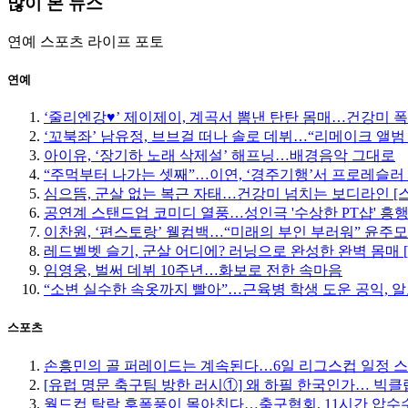
많이 본 뉴스
연예
스포츠
라이프
포토
연예
‘줄리엔강♥’ 제이제이, 계곡서 뽐낸 탄탄 몸매…건강미 폭
‘꼬북좌’ 남유정, 브브걸 떠나 솔로 데뷔…“리메이크 앨범
아이유, ‘장기하 노래 삭제설’ 해프닝…배경음악 그대로
“주먹부터 나가는 셋째”…이연, ‘경주기행’서 프로레슬러
심으뜸, 군살 없는 복근 자태…건강미 넘치는 보디라인 [
공연계 스탠드업 코미디 열풍…성인극 '수상한 PT샵' 흥
이찬원, ‘편스토랑’ 웰컴백…“미래의 부인 부러워” 윤주
레드벨벳 슬기, 군살 어디에? 러닝으로 완성한 완벽 몸매 
임영웅, 벌써 데뷔 10주년…화보로 전한 속마음
“소변 실수한 속옷까지 빨아”…근육병 학생 도운 공익, 알
스포츠
손흥민의 골 퍼레이드는 계속된다…6일 리그스컵 일정 
[유럽 명문 축구팀 방한 러시①] 왜 하필 한국인가… 빅
월드컵 탈락 후폭풍이 몰아친다…축구협회, 11시간 압수수