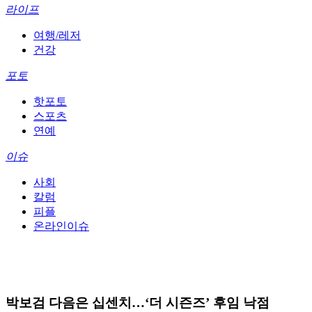
라이프
여행/레저
건강
포토
핫포토
스포츠
연예
이슈
사회
칼럼
피플
온라인이슈
박보검 다음은 십센치…‘더 시즌즈’ 후임 낙점