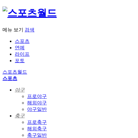
메뉴 보기
검색
스포츠
연예
라이프
포토
스포츠월드
스포츠
야구
프로야구
해외야구
야구일반
축구
프로축구
해외축구
축구일반