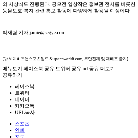
의 시상식도 진행된다. 공모전 입상작은 홍보관 전시를 비롯한
동물보호·복지 관련 홍보 활동에 다양하게 활용될 예정이다.
박재림 기자 jamie@segye.com
[ⓒ 세계비즈앤스포츠월드 & sportsworldi.com, 무단전재 및 재배포 금지]
메뉴보기
페이스북 공유
트위터 공유
url 공유
더보기
공유하기
페이스북
트위터
네이버
카카오톡
URL복사
스포츠
연예
포토