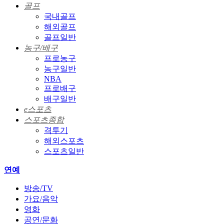
골프
국내골프
해외골프
골프일반
농구/배구
프로농구
농구일반
NBA
프로배구
배구일반
e스포츠
스포츠종합
격투기
해외스포츠
스포츠일반
연예
방송/TV
가요/음악
영화
공연/문화