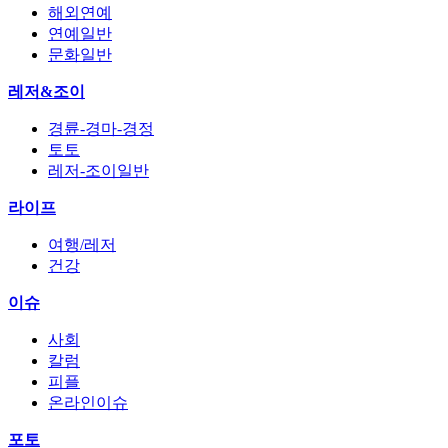
해외연예
연예일반
문화일반
레저&조이
경륜-경마-경정
토토
레저-조이일반
라이프
여행/레저
건강
이슈
사회
칼럼
피플
온라인이슈
포토