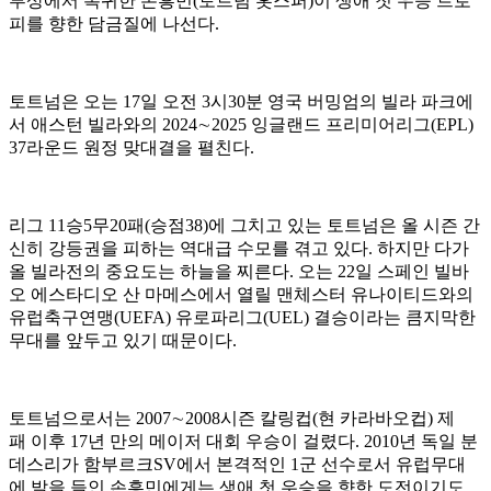
부상에서 복귀한 손흥민(토트넘 홋스퍼)이 생애 첫 우승 트로
피를 향한 담금질에 나선다.
토트넘은 오는 17일 오전 3시30분 영국 버밍엄의 빌라 파크에
서 애스턴 빌라와의 2024∼2025 잉글랜드 프리미어리그(EPL)
37라운드 원정 맞대결을 펼친다.
리그 11승5무20패(승점38)에 그치고 있는 토트넘은 올 시즌 간
신히 강등권을 피하는 역대급 수모를 겪고 있다. 하지만 다가
올 빌라전의 중요도는 하늘을 찌른다. 오는 22일 스페인 빌바
오 에스타디오 산 마메스에서 열릴 맨체스터 유나이티드와의
유럽축구연맹(UEFA) 유로파리그(UEL) 결승이라는 큼지막한
무대를 앞두고 있기 때문이다.
토트넘으로서는 2007∼2008시즌 칼링컵(현 카라바오컵) 제
패 이후 17년 만의 메이저 대회 우승이 걸렸다. 2010년 독일 분
데스리가 함부르크SV에서 본격적인 1군 선수로서 유럽무대
에 발을 들인 손흥민에게는 생애 첫 우승을 향한 도전이기도