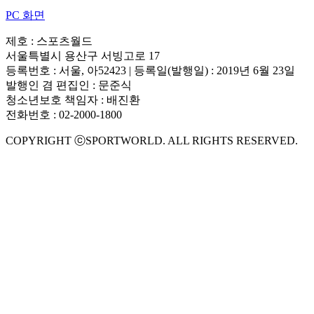
PC 화면
제호 : 스포츠월드
서울특별시 용산구 서빙고로 17
등록번호 : 서울, 아52423 | 등록일(발행일) : 2019년 6월 23일
발행인 겸 편집인 : 문준식
청소년보호 책임자 : 배진환
전화번호 : 02-2000-1800
COPYRIGHT ⓒSPORTWORLD. ALL RIGHTS RESERVED.