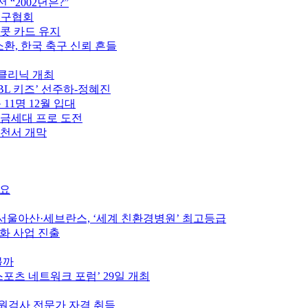
“2002년은?”
축구협회
이콧 카드 유지
소환, 한국 축구 신뢰 흔들
구클리닉 개최
PBL 키즈’ 선주하-정혜진
 11명 12월 입대
황금세대 프로 도전
제천서 개막
중요
울아산·세브란스, ‘세계 친환경병원’ 최고등급
인화 사업 진출
볼까
스포츠 네트워크 포럼’ 29일 개최
원검사 전문가 자격 취득