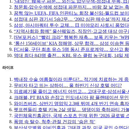
‘대망신’ 韓축구 파문… 외신도 압수수색-성접대 주목, 日선 
청문회-압수수색에 성접대 파문까지… 바람 잘 날 없는 
꿈쩍 않는 UEFA, FIFA 인판티노 회장 불신임-월드컵 보
성접대 심판 경기서 5승2무… ‘2002 심판 매수설’까지 재
삼성, 아시아쿼터 투수 교체… 日 미야모리 사토시 품었다
“지역사회와 함께” 울산웨일즈, 직장인·고교생 대상 야
[SW포커스] ‘‘빨리 크라” 행복한 재촉… 보폭 키우는 ‘W
‘통산 150세이브’ KIA 정해영, 상무 합격… 삼성 이승현 등
FC서울, 구단 최초 유스 5명 동시 준프로계약… 오산고 
역대 최다 843명 출전… KBL 유스 클럽 농구대회, 14일 
라이프
백내장 수술 여름철이라 미룬다?... 적기에 치료하는 게 
무비자 타고 뜨는 상하이… 올 하반기 신상 호텔 어디?
의료폐기물 줄이고 에너지 아끼고… 고대구로·삼성서울·서
크래블, PT BIA와 손잡고 인도네시아 팜 플랜테이션 무
와이즈버즈, 상반기 영업익 2.3배 뛰며 4개 반기 연속 흑자
펫프렌들리 호텔 키녹 2살 생일… 댕댕이와 축하파티 가
국민체육진흥공단, 국제 스포츠 인재 위한 ‘2026 글로벌 
폭염 속 탈수, 척추·관절 건강의 ‘숨은 적’
부산성모병원 이비인후과 고태경 과장, 미국 공인 수면다