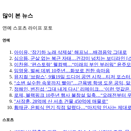
많이 본 뉴스
연예
스포츠
라이프
포토
연예
아이유, ‘장기하 노래 삭제설’ 해프닝…배경음악 그대로
심으뜸, 군살 없는 복근 자태…건강미 넘치는 보디라인 [
이찬원, ‘편스토랑’ 웰컴백…“미래의 부인 부러워” 윤주
임영웅, 벌써 데뷔 10주년…화보로 전한 속마음
뮤지컬 ‘브람스’, 9월19일 드디어 공연 시작…티저 포스
“소변 실수한 속옷까지 빨아”…근육병 학생 도운 공익, 알
정해인, 변진섭 ‘그대 내게 다시’ 리메이크…‘이런 엿같은 
로제, 블랙핑크 10주년 행사 불참설 일축…“오래전부터 
"서장훈, 28억에 산 서초 건물 450억에 매물로"
황재균, 은퇴식 연기 직접 알렸다…“마지막 인사는 제대로
스포츠