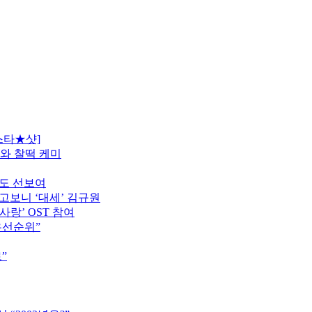
스타★샷]
모와 찰떡 케미
터도 선보여
고보니 ‘대세’ 김규원
사랑’ OST 참여
우선순위”
”