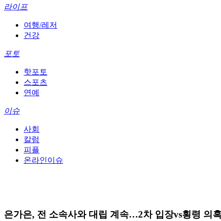
라이프
여행/레저
건강
포토
핫포토
스포츠
연예
이슈
사회
칼럼
피플
온라인이슈
은가은, 전 소속사와 대립 계속…2차 입장vs횡령 의