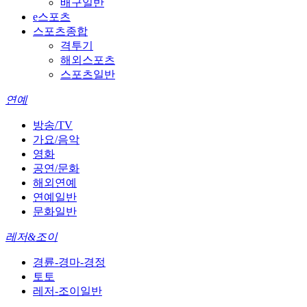
배구일반
e스포츠
스포츠종합
격투기
해외스포츠
스포츠일반
연예
방송/TV
가요/음악
영화
공연/문화
해외연예
연예일반
문화일반
레저&조이
경륜-경마-경정
토토
레저-조이일반