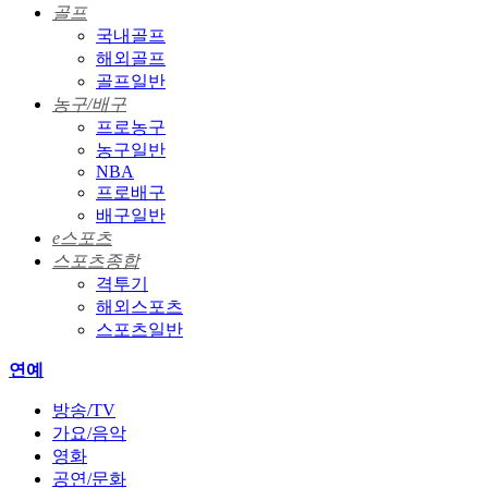
골프
국내골프
해외골프
골프일반
농구/배구
프로농구
농구일반
NBA
프로배구
배구일반
e스포츠
스포츠종합
격투기
해외스포츠
스포츠일반
연예
방송/TV
가요/음악
영화
공연/문화