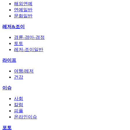
해외연예
연예일반
문화일반
레저&조이
경륜-경마-경정
토토
레저-조이일반
라이프
여행/레저
건강
이슈
사회
칼럼
피플
온라인이슈
포토