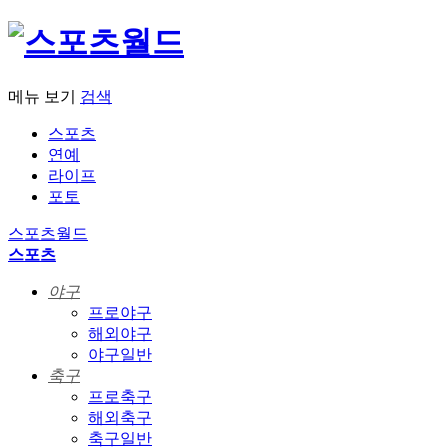
메뉴 보기
검색
스포츠
연예
라이프
포토
스포츠월드
스포츠
야구
프로야구
해외야구
야구일반
축구
프로축구
해외축구
축구일반