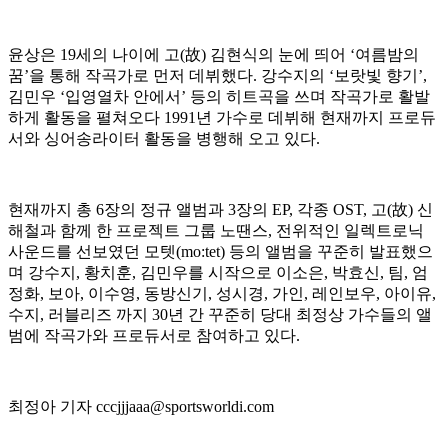
윤상은 19세의 나이에 고(故) 김현식의 눈에 띄어 ‘여름밤의
꿈’을 통해 작곡가로 먼저 데뷔했다. 강수지의 ‘보랏빛 향기’,
김민우 ‘입영열차 안에서’ 등의 히트곡을 쓰며 작곡가로 활발
하게 활동을 펼쳐오다 1991년 가수로 데뷔해 현재까지 프로듀
서와 싱어송라이터 활동을 병행해 오고 있다.
현재까지 총 6장의 정규 앨범과 3장의 EP, 각종 OST, 고(故) 신
해철과 함께 한 프로젝트 그룹 노땐스, 전위적인 일렉트로닉
사운드를 선보였던 모텟(mo:tet) 등의 앨범을 꾸준히 발표했으
며 강수지, 황치훈, 김민우를 시작으로 이소은, 박효신, 팀, 엄
정화, 보아, 이수영, 동방신기, 성시경, 가인, 레인보우, 아이유,
수지, 러블리즈 까지 30년 간 꾸준히 당대 최정상 가수들의 앨
범에 작곡가와 프로듀서로 참여하고 있다.
최정아 기자 cccjjjaaa@sportsworldi.com