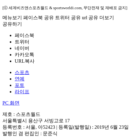
[ⓒ 세계비즈앤스포츠월드 & sportsworldi.com, 무단전재 및 재배포 금지]
메뉴보기
페이스북 공유
트위터 공유
url 공유
더보기
공유하기
페이스북
트위터
네이버
카카오톡
URL복사
스포츠
연예
포토
라이프
PC 화면
제호 : 스포츠월드
서울특별시 용산구 서빙고로 17
등록번호 : 서울, 아52423 | 등록일(발행일) : 2019년 6월 23일
발행인 겸 편집인 : 문준식