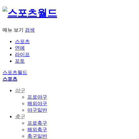
메뉴 보기
검색
스포츠
연예
라이프
포토
스포츠월드
스포츠
야구
프로야구
해외야구
야구일반
축구
프로축구
해외축구
축구일반