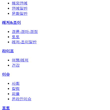
해외연예
연예일반
문화일반
레저&조이
경륜-경마-경정
토토
레저-조이일반
라이프
여행/레저
건강
이슈
사회
칼럼
피플
온라인이슈
포토