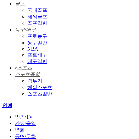
골프
국내골프
해외골프
골프일반
농구/배구
프로농구
농구일반
NBA
프로배구
배구일반
e스포츠
스포츠종합
격투기
해외스포츠
스포츠일반
연예
방송/TV
가요/음악
영화
공연/문화