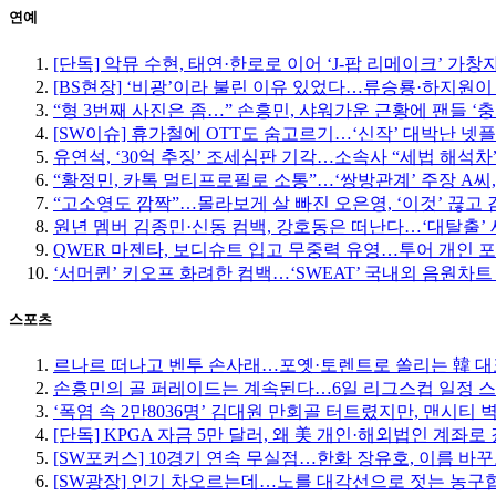
연예
[단독] 악뮤 수현, 태연·한로로 이어 ‘J-팝 리메이크’ 가창
[BS현장] ‘비광’이라 불린 이유 있었다…류승룡·하지원이
“형 3번째 사진은 좀…” 손흥민, 샤워가운 근황에 팬들 ‘충
[SW이슈] 휴가철에 OTT도 숨고르기…‘신작’ 대박난 넷
유연석, ‘30억 추징’ 조세심판 기각…소속사 “세법 해석차
“황정민, 카톡 멀티프로필로 소통”…‘쌍방관계’ 주장 A씨,
“고소영도 깜짝”…몰라보게 살 빠진 오은영, ‘이것’ 끊고 
원년 멤버 김종민·신동 컴백, 강호동은 떠난다…‘대탈출’ 
QWER 마젠타, 보디슈트 입고 무중력 유영…투어 개인 
‘서머퀸’ 키오프 화려한 컴백…‘SWEAT’ 국내외 음원차트
스포츠
르나르 떠나고 벤투 손사래…포옛·토렌트로 쏠리는 韓 대
손흥민의 골 퍼레이드는 계속된다…6일 리그스컵 일정 
‘폭염 속 2만8036명’ 김대원 만회골 터트렸지만, 맨시티 
[단독] KPGA 자금 5만 달러, 왜 美 개인·해외법인 계좌로
[SW포커스] 10경기 연속 무실점…한화 장유호, 이름 바
[SW광장] 인기 차오르는데…노를 대각선으로 젓는 농구