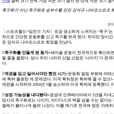
인쇄
글씨 크기 선택
가장 작은 크기 글자
한 단계 작은 크기 글
축구화가 아닌 족구화로 승부수를 던진 강석규 나바조스포츠 
강석
〔스포츠월드=임진수 기자〕조금 생소하게 느껴지는 ‘족구’는 국
적으로 간단한 운동화를 신고 족구를 하게 된다. 하지만 장시간 
온 강석규 나바조스포츠 회장을 만났다.
족구화를 만들게 된 동기=
새마을 운동이 전국적으로 확산되면서
될 줄을 몰랐다. 당시 우리 나라의 신발 산업은 ‘나이키’가 한
다.
역경을 딛고 일어서야만 했던 시기=
운동화 발등 부분에 라테스
에 특허 출원한 게 문제였다. 미국 특허청은 특허해 줄 수 없
재판을 시작하여 2004년 5월 승소하여 미국 특허에 등록했다. 이
성장 가능성을 내다봤다=
경성대 인큐베이터에서 2년을 지내고
당시의 축구화로는 나이키, 아디다스의 벽을 넘을 수는 없다는 
컬레가 불티나게 팔려 나갔다. 이를 계기로 전국에 많은 거래