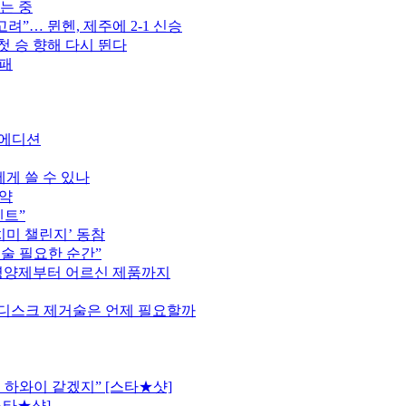
는 중
고려”… 뮌헨, 제주에 2-1 신승
첫 승 향해 다시 뛴다
완패
트 에디션
게 쓸 수 있나
협약
벤트”
치미 챌린지’ 동참
술 필요한 순간”
영양제부터 어르신 제품까지
 디스크 제거술은 언제 필요할까
 하와이 같겠지” [스타★샷]
스타★샷]