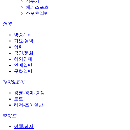
격투기
해외스포츠
스포츠일반
연예
방송/TV
가요/음악
영화
공연/문화
해외연예
연예일반
문화일반
레저&조이
경륜-경마-경정
토토
레저-조이일반
라이프
여행/레저