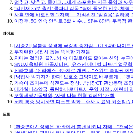
멈추고, 낮추고, 줄이고…세계 스포츠는 지금 폭염과 싸우
‘김민재 35분 출전’ 콩파니 감독 “팀에 중요한 선수, 체력 
사흘 만에 바로잡힌 ‘2자책’… 가벼워진 ‘발걸음’ 김라경, 
이정후, 5G 연속 안타로 3할 사수… SF는 8안타 무득점 
라이프
[시승기] 올블랙 품격에 극강의 승차감... GLS 450 나이
부지런한 냥집사 돕는 똑똑한 가전들
치매는 걸리면 끝?…뇌 속 아밀로이드 줄이는 신약, 누구에
SNU서울병원-마곡시티FC, 유소년 메디컬 파트너 업무
신라호텔, ‘신라에스’ 3단계로 개편… “스위트 숙박권 이
[냥집사 박기자가 한다] 보호소 고양이도 배부르게… ‘캣
가슴이 조이는데 심전도는 정상…”심장CT·관상동맥 조영
메가웰니스약국, 동탄하나로마트서 운영 시작…어린이 
포항세명기독병원, ‘사랑 나눔 헌혈 캠페인’ 개최
허리 통증 방치하면 디스크 악화…주사 치료와 최소침습
포토
‘환승연애2’ 성해은, 하와이서 뽐낸 비키니 자태…“천국은
‘46세’ 바다, 파리서 뽐낸 동안 미모…리즈 시절 그대로 [