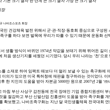
자
기본 크기 글자
한 단계 큰 크기 글자
가장 큰 크기 글자
회장
규 나바조스포츠 회장
민 건강체육 발전 위해서 군·관·직장·동호회 중심으로 구성된 스
족구를 하다 보면 발목에 무리가 따를 수 있기 때문에 운동화 선
 생활 방식이 바뀌던 1974년 약값을 보태기 위해 뛰어든 길이
국에 처음 생산기지를 세웠던 시기였다. 당시 우리 나라는 ‘천’으
를 소재로 하여 임팩트 때보다 더 멀리 보낼 수 있는 축구화에 아
으니 이의가 있으면 미국 특허청에 재판을 청구하라는 것이었다. 
후 한 지인의 도움을 받아 자본금 5000만 원으로 2007년 2월 
 마침 부산 사상구 감전동에 전국 장애인 기업 종합지원센터 부산
것을 절감하고 부산 신발산업 진흥센터 도움을 받아 족구화를 개발
처를 확보했고, 나바조족구화는 지난 달 국민생활체육 전국대회 