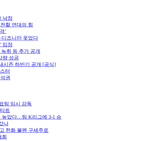
자 낙점
 전할 연대의 힘
격’
플·디즈니만 웃었다
” 입장
 녹취 등 추가 공개
감량 성공
새시즌 하반기 공개 [공식]
포스터
 석권
표팀 임시 감독
스타트
벽 높았다…팀 K리그에 3-1 승
 갔나
꾸고 한화 불펜 구세주로
협회