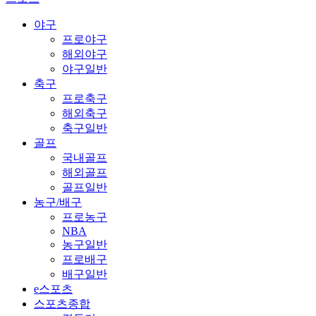
야구
프로야구
해외야구
야구일반
축구
프로축구
해외축구
축구일반
골프
국내골프
해외골프
골프일반
농구/배구
프로농구
NBA
농구일반
프로배구
배구일반
e스포츠
스포츠종합