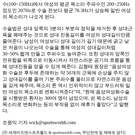
수(100~150Hz)에서 여성의 평균 목소리 주파수인 200~250Hz
정도인 207Hz로 수술 전보다 평균 78.3Hz가 상승해 일반 여성
의 목소리가 나오게 된다.
수술법은 성대 앞쪽의 3분의1 부분의 점막을 제거한 후 성대근
육을 꿰매주는 것으로 성대 진동길이를 여성의 성대길이만큼
줄여준다. 남성이 여성보다 성대 길이가 길기 때문에 굵고 낮
은 저음이 나오는데 수술을 통해 여성의 성대길이처럼
30~50% 짧게 만들고 주파수도 높여준다. 또한 성대의 앞쪽인
전유합을 뒤쪽으로 이동시켜서 자연스러운 공기의 흐름을 통
해 성대진동을 얻을 수 있게 해준다. 김형태 원장은 “음성여성
화 수술은 후두에 존재하는 약 50개의 근육에 손상을 주지 않
고 성대길이를 줄여 기본 주파수를 올리므로 자연스러운 음성
을 갖게 해주며, 목소리 톤 역시 인위적이지 않고 부드러워 일
반 여성의 목소리로 변화시켜준다”며, “현재 음성여성화수술
을 시행받은 환자는 300여 명이 넘었으며, 쉰 목소리, 남성의
목소리로 변화하는 등의 부작용 없이 예후가 좋았다”고 말했
다.
조원익 기자 wick@sportsworldi.com
[ⓒ 세계비즈앤스포츠월드 & sportsworldi.com, 무단전재 및 재배포 금지]