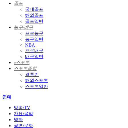
골프
국내골프
해외골프
골프일반
농구/배구
프로농구
농구일반
NBA
프로배구
배구일반
e스포츠
스포츠종합
격투기
해외스포츠
스포츠일반
연예
방송/TV
가요/음악
영화
공연/문화