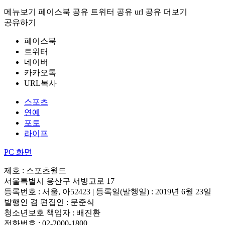
메뉴보기
페이스북 공유
트위터 공유
url 공유
더보기
공유하기
페이스북
트위터
네이버
카카오톡
URL복사
스포츠
연예
포토
라이프
PC 화면
제호 : 스포츠월드
서울특별시 용산구 서빙고로 17
등록번호 : 서울, 아52423 | 등록일(발행일) : 2019년 6월 23일
발행인 겸 편집인 : 문준식
청소년보호 책임자 : 배진환
전화번호 : 02-2000-1800