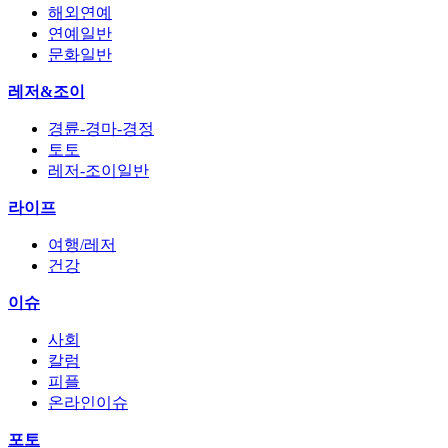
해외연예
연예일반
문화일반
레저&조이
경륜-경마-경정
토토
레저-조이일반
라이프
여행/레저
건강
이슈
사회
칼럼
피플
온라인이슈
포토