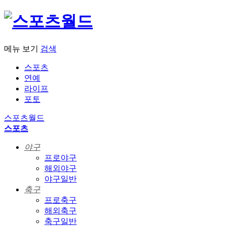
메뉴 보기
검색
스포츠
연예
라이프
포토
스포츠월드
스포츠
야구
프로야구
해외야구
야구일반
축구
프로축구
해외축구
축구일반