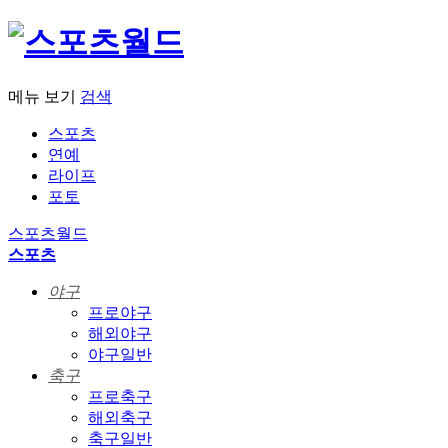
메뉴 보기
검색
스포츠
연예
라이프
포토
스포츠월드
스포츠
야구
프로야구
해외야구
야구일반
축구
프로축구
해외축구
축구일반