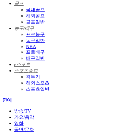
골프
국내골프
해외골프
골프일반
농구/배구
프로농구
농구일반
NBA
프로배구
배구일반
e스포츠
스포츠종합
격투기
해외스포츠
스포츠일반
연예
방송/TV
가요/음악
영화
공연/문화