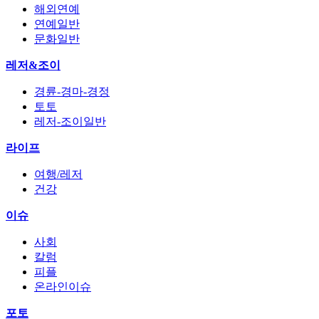
해외연예
연예일반
문화일반
레저&조이
경륜-경마-경정
토토
레저-조이일반
라이프
여행/레저
건강
이슈
사회
칼럼
피플
온라인이슈
포토