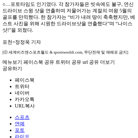
○…포토타임도 인기였다. 각 참가자들은 빗속에도 불구, 연신
드라이브 스윙 샷을 연출하며 저물어가는 계절의 여왕 5월의
골프를 만끽했다. 한 참가자는 “비가 내려 땅이 축축했지만, 베
스트 사진을 위해 시원한 드라이브샷을 연출했다”며 “나이스
샷!”을 외쳤다.
포천=정정욱 기자
[ⓒ 세계비즈앤스포츠월드 & sportsworldi.com, 무단전재 및 재배포 금지]
메뉴보기
페이스북 공유
트위터 공유
url 공유
더보기
공유하기
페이스북
트위터
네이버
카카오톡
URL복사
스포츠
연예
포토
라이프