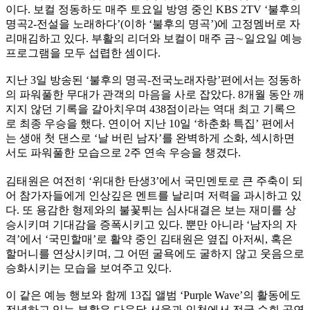
이다. 보컬 정동하도 매주 토요일 방영 중인 KBS 2TV ‘불후의
명곡2-전설을 노래하다’(이하 ‘불후의 명곡’)에 고정멤버로 자
리매김하고 있다. 부활의 리더와 보컬이 매주 금∼일요일 예능
프로그램을 모두 섭렵한 셈이다.
지난 3일 방송된 ‘불후의 명곡-전국노래자랑’편에서는 정동하
의 파워풀한 무대가 관객의 마음을 사로 잡았다. 8개월 동안 깨
지지 않던 기록을 갈아치우며 438점이라는 역대 최고 기록으
로 최종 우승을 했다. 연이어 지난 10일 ‘하춘화 특집’ 편에서
는 생애 첫 댄스로 ‘날 버린 남자’를 완벽하게 소화, 섹시하면
서도 파워풀한 모습으로 2주 연속 우승을 챙겼다.
김태원은 여전히 ‘위대한 탄생3’에서 국민멘토로 큰 주축이 되
어 참가자들에게 인상깊은 멘트를 날리며 저력을 과시하고 있
다. 또 용감한 형제와의 불꽃튀는 심사대결은 보는 재미를 상
승시키며 기대감을 증폭시키고 있다. 뿐만 아니라 ‘남자의 자
격’에서 ‘국민할매’로 활약 중인 김태원은 옆집 아저씨, 혹은
할머니를 연상시키며, 그 어떤 굴욕에도 굴하지 않고 웃음으로
승화시키는 모습을 보여주고 있다.
이 같은 예능 행보와 함께 13집 앨범 ‘Purple Wave’의 활동에도
전념하고 있는 부활은 다음달 서울과 인천에서 전국 순회 공연