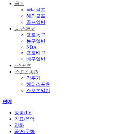
골프
국내골프
해외골프
골프일반
농구/배구
프로농구
농구일반
NBA
프로배구
배구일반
e스포츠
스포츠종합
격투기
해외스포츠
스포츠일반
연예
방송/TV
가요/음악
영화
공연/문화