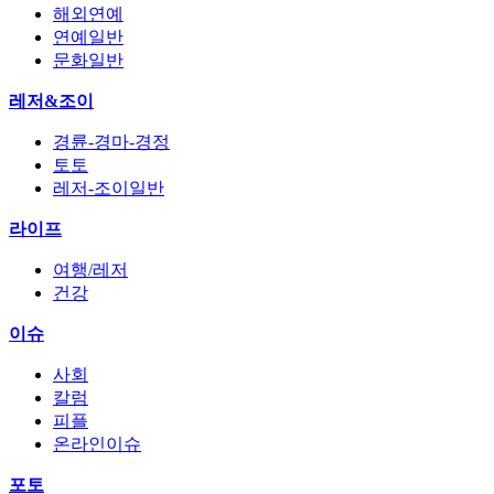
해외연예
연예일반
문화일반
레저&조이
경륜-경마-경정
토토
레저-조이일반
라이프
여행/레저
건강
이슈
사회
칼럼
피플
온라인이슈
포토