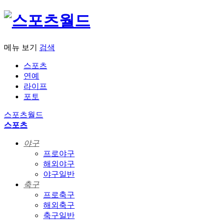
메뉴 보기
검색
스포츠
연예
라이프
포토
스포츠월드
스포츠
야구
프로야구
해외야구
야구일반
축구
프로축구
해외축구
축구일반