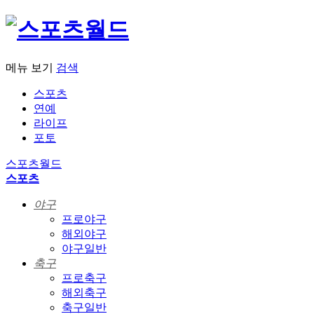
메뉴 보기
검색
스포츠
연예
라이프
포토
스포츠월드
스포츠
야구
프로야구
해외야구
야구일반
축구
프로축구
해외축구
축구일반