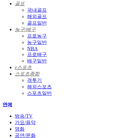
골프
국내골프
해외골프
골프일반
농구/배구
프로농구
농구일반
NBA
프로배구
배구일반
e스포츠
스포츠종합
격투기
해외스포츠
스포츠일반
연예
방송/TV
가요/음악
영화
공연/문화