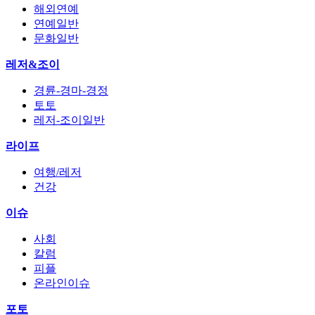
해외연예
연예일반
문화일반
레저&조이
경륜-경마-경정
토토
레저-조이일반
라이프
여행/레저
건강
이슈
사회
칼럼
피플
온라인이슈
포토