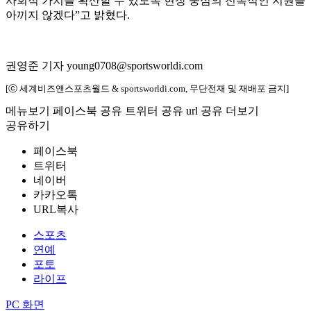
사회적 가치를 확산할 수 있도록 현장 중심의 전폭적인 지원을
아끼지 않겠다”고 밝혔다.
권영준 기자 young0708@sportsworldi.com
[ⓒ 세계비즈앤스포츠월드 & sportsworldi.com, 무단전재 및 재배포 금지]
메뉴보기
페이스북 공유
트위터 공유
url 공유
더보기
공유하기
페이스북
트위터
네이버
카카오톡
URL복사
스포츠
연예
포토
라이프
PC 화면