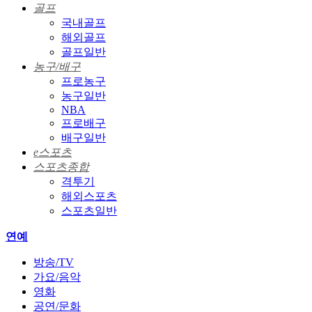
골프
국내골프
해외골프
골프일반
농구/배구
프로농구
농구일반
NBA
프로배구
배구일반
e스포츠
스포츠종합
격투기
해외스포츠
스포츠일반
연예
방송/TV
가요/음악
영화
공연/문화