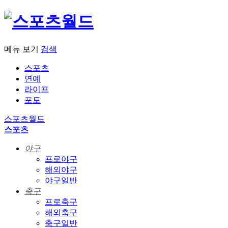
메뉴 보기
검색
스포츠
연예
라이프
포토
스포츠월드
스포츠
야구
프로야구
해외야구
야구일반
축구
프로축구
해외축구
축구일반