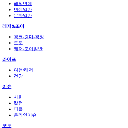
해외연예
연예일반
문화일반
레저&조이
경륜-경마-경정
토토
레저-조이일반
라이프
여행/레저
건강
이슈
사회
칼럼
피플
온라인이슈
포토