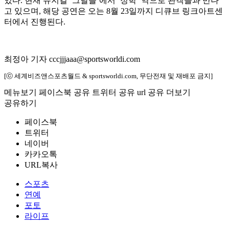
있다. 현재 뮤지컬 ‘그날들’에서 ‘정학’ 역으로 관객들과 만나
고 있으며, 해당 공연은 오는 8월 23일까지 디큐브 링크아트센
터에서 진행된다.
최정아 기자 cccjjjaaa@sportsworldi.com
[ⓒ 세계비즈앤스포츠월드 & sportsworldi.com, 무단전재 및 재배포 금지]
메뉴보기
페이스북 공유
트위터 공유
url 공유
더보기
공유하기
페이스북
트위터
네이버
카카오톡
URL복사
스포츠
연예
포토
라이프