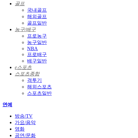
골프
국내골프
해외골프
골프일반
농구/배구
프로농구
농구일반
NBA
프로배구
배구일반
e스포츠
스포츠종합
격투기
해외스포츠
스포츠일반
연예
방송/TV
가요/음악
영화
공연/문화