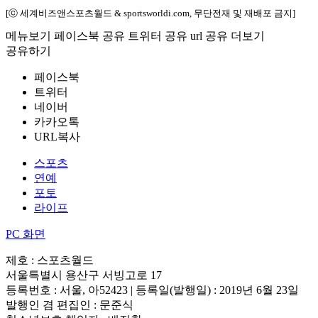
[ⓒ 세계비즈앤스포츠월드 & sportsworldi.com, 무단전재 및 재배포 금지]
메뉴보기
페이스북 공유
트위터 공유
url 공유
더보기
공유하기
페이스북
트위터
네이버
카카오톡
URL복사
스포츠
연예
포토
라이프
PC 화면
제호 : 스포츠월드
서울특별시 용산구 서빙고로 17
등록번호 : 서울, 아52423 | 등록일(발행일) : 2019년 6월 23일
발행인 겸 편집인 : 문준식