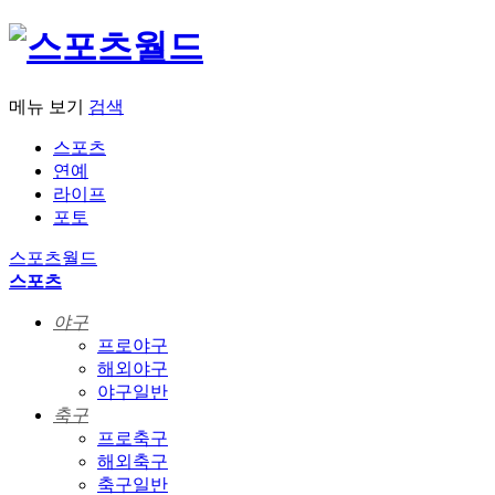
메뉴 보기
검색
스포츠
연예
라이프
포토
스포츠월드
스포츠
야구
프로야구
해외야구
야구일반
축구
프로축구
해외축구
축구일반