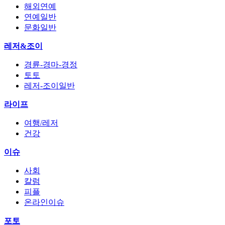
해외연예
연예일반
문화일반
레저&조이
경륜-경마-경정
토토
레저-조이일반
라이프
여행/레저
건강
이슈
사회
칼럼
피플
온라인이슈
포토