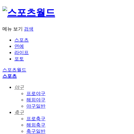
메뉴 보기
검색
스포츠
연예
라이프
포토
스포츠월드
스포츠
야구
프로야구
해외야구
야구일반
축구
프로축구
해외축구
축구일반