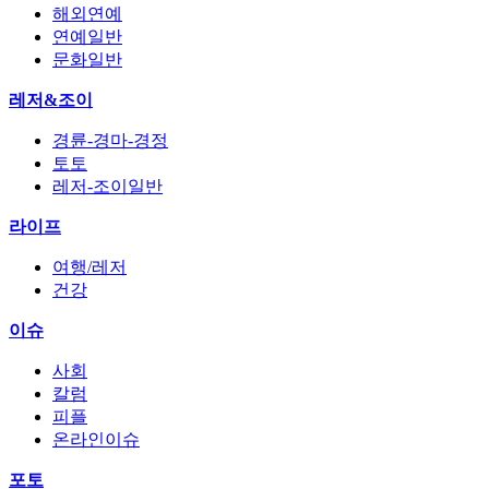
해외연예
연예일반
문화일반
레저&조이
경륜-경마-경정
토토
레저-조이일반
라이프
여행/레저
건강
이슈
사회
칼럼
피플
온라인이슈
포토