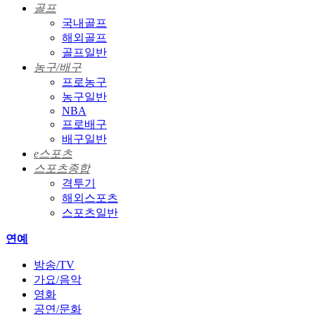
골프
국내골프
해외골프
골프일반
농구/배구
프로농구
농구일반
NBA
프로배구
배구일반
e스포츠
스포츠종합
격투기
해외스포츠
스포츠일반
연예
방송/TV
가요/음악
영화
공연/문화