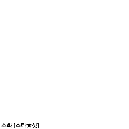
소화 [스타★샷]