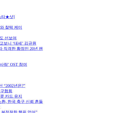
스타★샷]
모와 찰떡 케미
터도 선보여
고보니 ‘대세’ 김규원
 직격한 황정민 20년 팬
사랑’ OST 참여
“2002년은?”
축구협회
이콧 카드 유지
소환, 한국 축구 신뢰 흔들
압
는 부적절한 행위 없어”