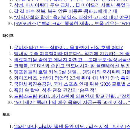
삼성, 아시아쿼터 투수 교체… 日 미야모리 사토시 품었다
갈 길 바쁜 전북, 복귀 앞둔 이동준·콤파뇨에게 기대
“지역사회와 함께” 울산웨일즈, 직장인·고교생 대상 야
[SW포커스] ‘‘빨리 크라” 행복한 재촉… 보폭 키우는 ‘W
라이프
무비자 타고 뜨는 상하이… 올 하반기 신상 호텔 어디?
백내장 수술 여름철이라 미룬다?... 적기에 치료하는 게 
의료폐기물 줄이고 에너지 아끼고… 고대구로·삼성서울·서
크래블, PT BIA와 손잡고 인도네시아 팜 플랜테이션 무
펫프렌들리 호텔 키녹 2살 생일… 댕댕이와 축하파티 가
와이즈버즈, 상반기 영업익 2.3배 뛰며 4개 반기 연속 흑자
국민체육진흥공단, 국제 스포츠 인재 위한 ‘2026 글로벌 
폭염 속 탈수, 척추·관절 건강의 ‘숨은 적’
드림스드림·PSDI, 파키스탄에 의료인재 학교 건립…“장
‘오디세이’ 헬레나 역 배우 몸속에 자궁근종 50개 이상…
포토
‘46세’ 바다, 파리서 뽐낸 동안 미모…리즈 시절 그대로 [