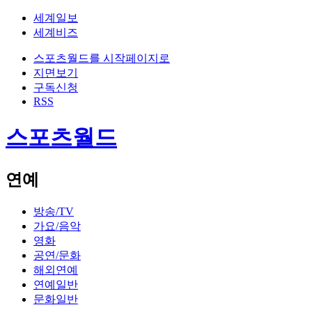
세계일보
세계비즈
스포츠월드를 시작페이지로
지면보기
구독신청
RSS
스포츠월드
연예
방송/TV
가요/음악
영화
공연/문화
해외연예
연예일반
문화일반