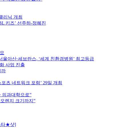
구클리닉 개최
PBL 키즈’ 선주하-정혜진
중요
울아산·세브란스, ‘세계 친환경병원’ 최고등급
인화 사업 진출
볼까
스포츠 네트워크 포럼’ 29일 개최
차 의과대학으로”
 “오렌지 크기까지”
스타★샷]