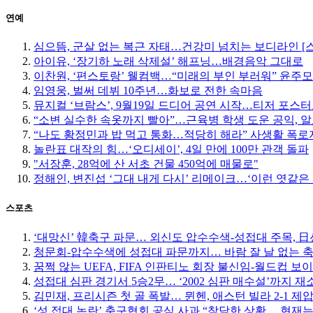
연예
심으뜸, 군살 없는 복근 자태…건강미 넘치는 보디라인 [
아이유, ‘장기하 노래 삭제설’ 해프닝…배경음악 그대로
이찬원, ‘편스토랑’ 웰컴백…“미래의 부인 부러워” 윤주
임영웅, 벌써 데뷔 10주년…화보로 전한 속마음
뮤지컬 ‘브람스’, 9월19일 드디어 공연 시작…티저 포스
“소변 실수한 속옷까지 빨아”…근육병 학생 도운 공익, 알
“나도 황정민과 밥 먹고 통화…적당히 해라” 사생활 폭로자
놀란표 대작의 힘…‘오디세이’, 4일 만에 100만 관객 돌파
"서장훈, 28억에 산 서초 건물 450억에 매물로"
정해인, 변진섭 ‘그대 내게 다시’ 리메이크…‘이런 엿같은 
스포츠
‘대망신’ 韓축구 파문… 외신도 압수수색-성접대 주목, 日선 
청문회-압수수색에 성접대 파문까지… 바람 잘 날 없는 
꿈쩍 않는 UEFA, FIFA 인판티노 회장 불신임-월드컵 보
성접대 심판 경기서 5승2무… ‘2002 심판 매수설’까지 재
김민재, 프리시즌 첫 골 폭발… 뮌헨, 애스턴 빌라 2-1 제
‘성 접대 논란’ 축구협회 공식 사과 “참담한 상황… 현재