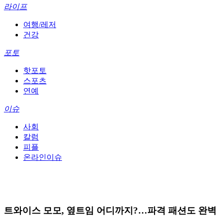
라이프
여행/레저
건강
포토
핫포토
스포츠
연예
이슈
사회
칼럼
피플
온라인이슈
트와이스 모모, 옆트임 어디까지?…파격 패션도 완벽 