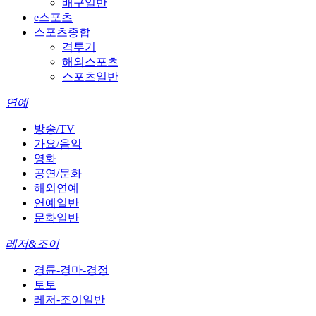
배구일반
e스포츠
스포츠종합
격투기
해외스포츠
스포츠일반
연예
방송/TV
가요/음악
영화
공연/문화
해외연예
연예일반
문화일반
레저&조이
경륜-경마-경정
토토
레저-조이일반