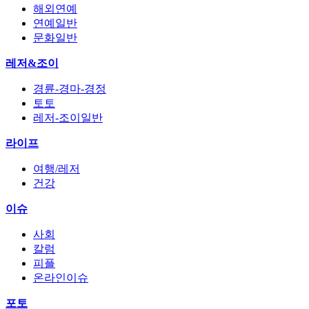
해외연예
연예일반
문화일반
레저&조이
경륜-경마-경정
토토
레저-조이일반
라이프
여행/레저
건강
이슈
사회
칼럼
피플
온라인이슈
포토