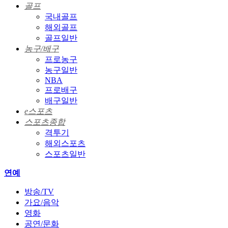
골프
국내골프
해외골프
골프일반
농구/배구
프로농구
농구일반
NBA
프로배구
배구일반
e스포츠
스포츠종합
격투기
해외스포츠
스포츠일반
연예
방송/TV
가요/음악
영화
공연/문화