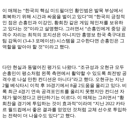
이 매체는 “한국의 핵심 미드필더인 황인범은 발목 부상에서
회복하기 위해 시간과 싸움을 벌이고 있다”며 “한국의 긍정적
인 점은 손흥민과 이강인, 황희찬 같은 게임 체인저를 보유하
고 있다는 것”이라고 설명했다. 그러면서 “손흥민에게 중앙 공
격수 자리는 최적의 포지션은 아니지만 홍명보 한국 축구대표
팀 감독이 (3-4-3 포메이션) 시스템을 고수한다면 손흥민은 그
역할을 맡아야 할 것”이라고 했다.
다만 현실과 동떨어진 평가도 나왔다. “조규성과 오현규 모두
손흥민이 평소처럼 왼쪽 측면에서 활약할 수 있도록 최전방 공
격수로 나설 만한 컨디션은 아니다”라고 했다. 오현규는 지난
2월 베식타시 이적 후 16경기에서 8골 2도움을 올리고 있다. 비
록 최근 4경기 연속 공격포인트를 올리지 못했지만 컨디션 자
체가 떨어졌다고 판단하기는 이르다. 이 매체는 그러면서 “황
희찬을 경기에 투입하는 것이 효과적”이라며 “지난 2022 카타
르 월드컵에서 좋은 결과를 얻었던 것처럼 교체 선수로 투입하
는 전략이 더 나을수도 있다”고 했다.