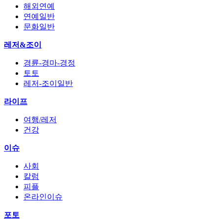
해외연예
연예일반
문화일반
레저&조이
경륜-경마-경정
토토
레저-조이일반
라이프
여행/레저
건강
이슈
사회
칼럼
피플
온라인이슈
포토