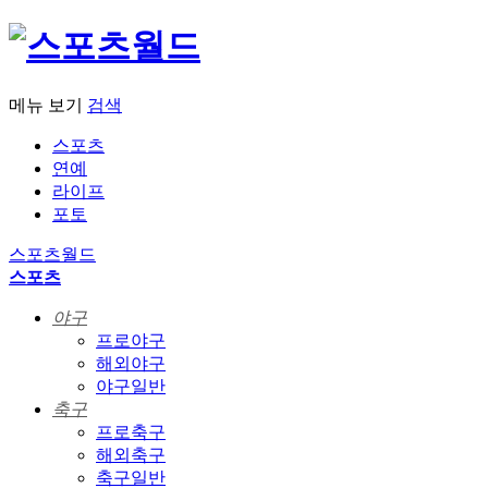
메뉴 보기
검색
스포츠
연예
라이프
포토
스포츠월드
스포츠
야구
프로야구
해외야구
야구일반
축구
프로축구
해외축구
축구일반