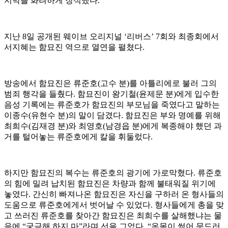
지막을 화려하게 장식했다.
지난 8일 공개된 웨이브 오리지널 ‘리버스’ 7회와 최종회에서
서지혜는 함묘진 역으로 열연을 펼쳤다.
방송에서 함묘진은 류준호(고수 분)를 아틀리에로 불러 그의
범죄 행각을 들췄다. 함묘진이 왕기철(윤제문 분)에게 입수한
음성 기록에는 류준호가 함묘진의 부모님을 죽였다고 말하는
이종수(유현수 분)의 말이 담겼다. 함묘진은 부와 명예를 위해
최희수(김재경 분)와 최영호(남경읍 분)에게 복종해야 했던 과
거를 털어놓는 류준호에게 칼을 휘둘렀다.
하지만 함묘진의 복수는 류준호의 광기에 가로막혔다. 류준호
의 힘에 밀려 납치된 함묘진은 차량과 함께 불태워질 위기에
놓였다. 간신히 빠져나온 함묘진은 자신을 구하러 온 형사들의
도움으로 류준호에게서 벗어날 수 있었다. 형사들에게 총을 맞
고 쓰러진 류준호를 찾아간 함묘진은 최희수를 살해했냐는 물
음에 “궁금해 하지 마”라며 선을 그었다. “온몸이 썩어 문드러