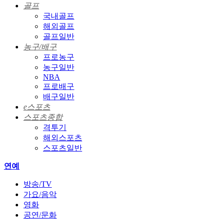
골프
국내골프
해외골프
골프일반
농구/배구
프로농구
농구일반
NBA
프로배구
배구일반
e스포츠
스포츠종합
격투기
해외스포츠
스포츠일반
연예
방송/TV
가요/음악
영화
공연/문화