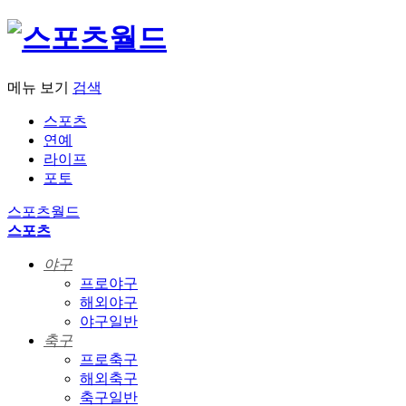
메뉴 보기
검색
스포츠
연예
라이프
포토
스포츠월드
스포츠
야구
프로야구
해외야구
야구일반
축구
프로축구
해외축구
축구일반