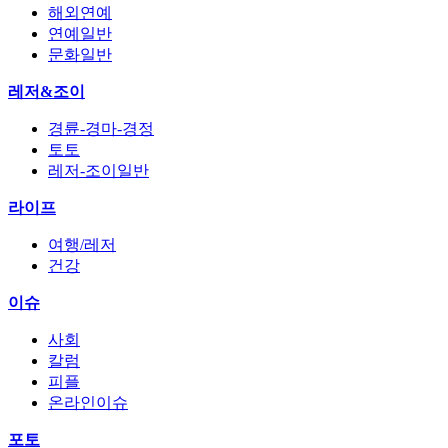
해외연예
연예일반
문화일반
레저&조이
경륜-경마-경정
토토
레저-조이일반
라이프
여행/레저
건강
이슈
사회
칼럼
피플
온라인이슈
포토