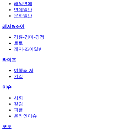
해외연예
연예일반
문화일반
레저&조이
경륜-경마-경정
토토
레저-조이일반
라이프
여행/레저
건강
이슈
사회
칼럼
피플
온라인이슈
포토