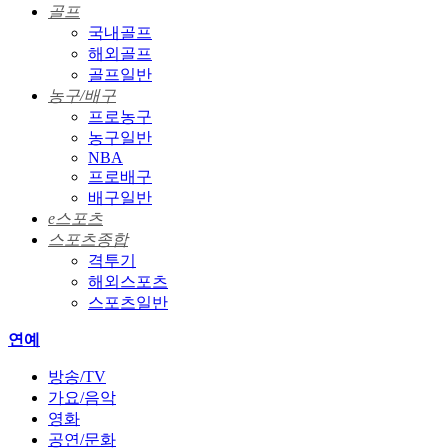
골프
국내골프
해외골프
골프일반
농구/배구
프로농구
농구일반
NBA
프로배구
배구일반
e스포츠
스포츠종합
격투기
해외스포츠
스포츠일반
연예
방송/TV
가요/음악
영화
공연/문화