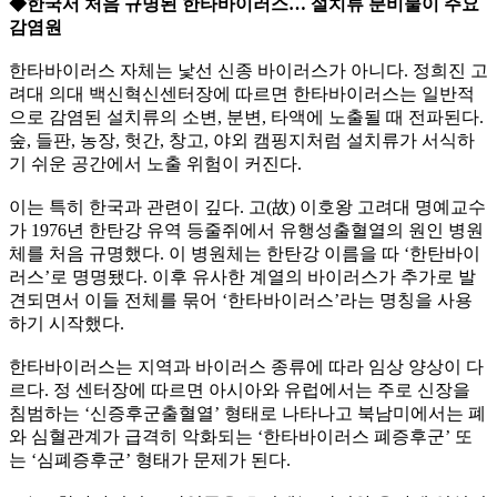
◆한국서 처음 규명된 한타바이러스… 설치류 분비물이 주요
감염원
한타바이러스 자체는 낯선 신종 바이러스가 아니다. 정희진 고
려대 의대 백신혁신센터장에 따르면 한타바이러스는 일반적
으로 감염된 설치류의 소변, 분변, 타액에 노출될 때 전파된다.
숲, 들판, 농장, 헛간, 창고, 야외 캠핑지처럼 설치류가 서식하
기 쉬운 공간에서 노출 위험이 커진다.
이는 특히 한국과 관련이 깊다. 고(故) 이호왕 고려대 명예교수
가 1976년 한탄강 유역 등줄쥐에서 유행성출혈열의 원인 병원
체를 처음 규명했다. 이 병원체는 한탄강 이름을 따 ‘한탄바이
러스’로 명명됐다. 이후 유사한 계열의 바이러스가 추가로 발
견되면서 이들 전체를 묶어 ‘한타바이러스’라는 명칭을 사용
하기 시작했다.
한타바이러스는 지역과 바이러스 종류에 따라 임상 양상이 다
르다. 정 센터장에 따르면 아시아와 유럽에서는 주로 신장을
침범하는 ‘신증후군출혈열’ 형태로 나타나고 북남미에서는 폐
와 심혈관계가 급격히 악화되는 ‘한타바이러스 폐증후군’ 또
는 ‘심폐증후군’ 형태가 문제가 된다.