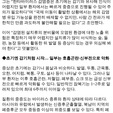
그는 “한타바이러스 감염증은 초기에는 감기와 유사해 인식이
어렵지만 일부 환자에서는 빠르게 중증으로 진행될 수 있어 주
의가 필요하다”며 “국제 이동이 활발한 상황에서는 해외 감염
병 유입 가능성을 완전히 배제할 수 없지만, 사람 간 전파가 제
한적인 만큼 과도하게 불안해할 필요는 없다”고 조언했다.
이어 “감염된 설치류의 분비물에 오염된 환경에 대한 노출 위
험은 특정하기 매우 어렵지만 설치류가 많이 서식하는 숲, 들
판, 농장 등에서 활동한 뒤 발열 등 증상이 있는 경우 의심해 봐
야 한다”고 덧붙였다.
◆초기엔 감기처럼 시작… 일부는 호흡곤란·신부전으로 악화
증상은 초기에는 감기나 몸살과 비슷하다. 발열, 두통, 근육통,
오한, 어지럼, 복통, 구토, 설사 등이 나타날 수 있다. 그러나 일
부 환자는 이후 호흡곤란, 저혈압, 폐부종, 쇼크 또는 급성 신부
전으로 빠르게 악화될 수 있다. 일반적인 잠복기는 1~2주로 알
려져 있으며 최대 6주까지 이어질 수 있다.
질환의 중증도는 바이러스 종류와 환자 상태에 따라 다르다.
아시아와 유럽에서 발생하는 신증후군출혈열, 북남미 지역의
폐증후군 모두 중등증 이상의 위중도를 보일 수 있다. 특히 폐