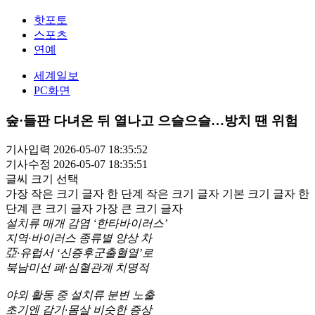
핫포토
스포츠
연예
세계일보
PC화면
숲·들판 다녀온 뒤 열나고 으슬으슬…방치 땐 위험
기사입력 2026-05-07 18:35:52
기사수정 2026-05-07 18:35:51
글씨 크기 선택
가장 작은 크기 글자
한 단계 작은 크기 글자
기본 크기 글자
한
단계 큰 크기 글자
가장 큰 크기 글자
설치류 매개 감염 ‘한타바이러스’
지역·바이러스 종류별 양상 차
亞·유럽서 ‘신증후군출혈열’로
북남미선 폐·심혈관계 치명적
야외 활동 중 설치류 분변 노출
초기엔 감기·몸살 비슷한 증상