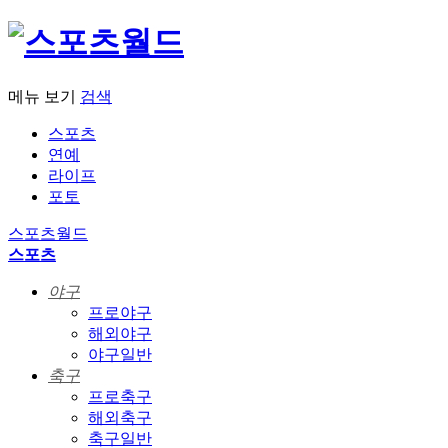
메뉴 보기
검색
스포츠
연예
라이프
포토
스포츠월드
스포츠
야구
프로야구
해외야구
야구일반
축구
프로축구
해외축구
축구일반