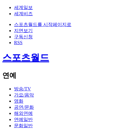
세계일보
세계비즈
스포츠월드를 시작페이지로
지면보기
구독신청
RSS
스포츠월드
연예
방송/TV
가요/음악
영화
공연/문화
해외연예
연예일반
문화일반