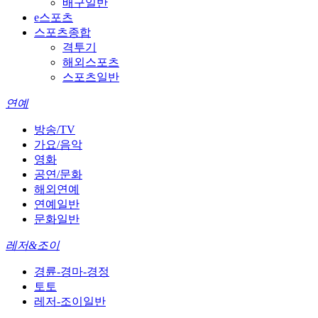
배구일반
e스포츠
스포츠종합
격투기
해외스포츠
스포츠일반
연예
방송/TV
가요/음악
영화
공연/문화
해외연예
연예일반
문화일반
레저&조이
경륜-경마-경정
토토
레저-조이일반