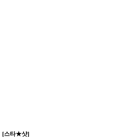
 [스타★샷]