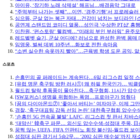
아이유, ‘장기하 노래 삭제설’ 해프닝…배경음악 그대로
“주먹부터 나가는 셋째”…이연, ‘경주기행’서 프로레슬러
심으뜸, 군살 없는 복근 자태…건강미 넘치는 보디라인 [
공연계 스탠드업 코미디 열풍…성인극 '수상한 PT샵' 흥
이찬원, ‘편스토랑’ 웰컴백…“미래의 부인 부러워” 윤주
레드벨벳 슬기, 군살 어디에? 러닝으로 완성한 완벽 몸매 
임영웅, 벌써 데뷔 10주년…화보로 전한 속마음
“소변 실수한 속옷까지 빨아”…근육병 학생 도운 공익, 알
스포츠
손흥민의 골 퍼레이드는 계속된다…6일 리그스컵 일정 
[유럽 명문 축구팀 방한 러시①] 왜 하필 한국인가… 빅
월드컵 탈락 후폭풍이 몰아친다…축구협회, 11시간 압수수
[SW포커스] 생명을 위협하는 폭염…프로야구가 멈췄다
[꿈의 다이아몬드⑦] ‘좋아서 버티는’ 여자야구, 이제 그
경찰, ‘축구대표팀 감독 선임 논란’ 대한축구협회 압수수
‘손흥민 5G 연속골 불발’ LAFC, 리그스컵 첫 판서 치바
‘대망신’ 韓축구 파문… 외신도 압수수색-성접대 주목, 日선 
꿈쩍 않는 UEFA, FIFA 인판티노 회장 불신임-월드컵 보
성접대 심판 경기서 5승2무… ‘2002 심판 매수설’까지 재