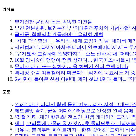
라이프
부지런한 냥집사 돕는 똑똑한 가전들
부천 인본병원, 보건복지부 ‘치매관리주치의 시범사업’ 
금산군, 칠백의총 캔들라이트 음악회 개최
“최대 73% 할인”… 우리와, 세계 고양이의 날 ‘네이버 메
서연컴퍼니, 와이앤아처·콴티파이 인큐베이터서 시드 투자
“유기묘와 교감하며 입양까지”… 소노 신사옥 내 ‘퍼라운
10월 양시숲에 댕댕이 정원 생긴다… 한국마즈×서울시 ‘
무비자 타고 뜨는 상하이… 올 하반기 신상 호텔 어디?
백내장 수술 여름철이라 미룬다?... 적기에 치료하는 게 
6년 만에 돌아온 신형 아반떼, 계약 첫날 1만대 돌파... “
포토
‘46세’ 바다, 파리서 뽐낸 동안 미모…리즈 시절 그대로 [
레드벨벳 슬기, 군살 어디에? 러닝으로 완성한 완벽 몸매 
‘깃털 재킷+체인 핫팬츠’ 전소연, 한뼘 개미허리 드러낸 락
제니, 브라톱에 나폴레옹 재킷?…美 롤라팔루자 뒤집어놓
박유나, 블랙부터 화이트까지…한층 깊어진 ‘도회적 비주