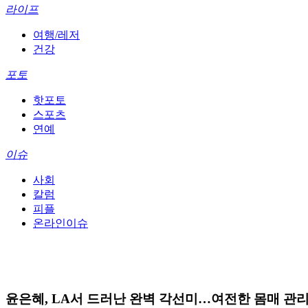
라이프
여행/레저
건강
포토
핫포토
스포츠
연예
이슈
사회
칼럼
피플
온라인이슈
윤은혜, LA서 드러난 완벽 각선미…여전한 몸매 관리