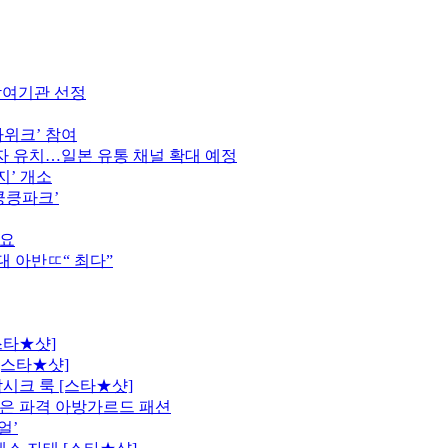
참여기관 선정
가위크’ 참여
 유치…일본 유통 채널 확대 예정
지’ 개소
킁킁파크’
중요
역대 아반ㄸ“ 최다”
스타★샷]
[스타★샷]
시크 룩 [스타★샷]
은 파격 아방가르드 패션
얼’