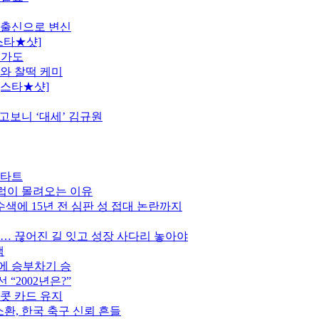
 출신으로 변신
스타★샷]
행가도
모와 찰떡 케미
[스타★샷]
고보니 ‘대세’ 김규원
스타트
클럽이 몰려오는 이유
색에 15년 전 심판 성 접대 논란까지
만… 끊어진 길 잇고 성장 사다리 놓아야
색
스에 승부차기 승
“2002년은?”
이콧 카드 유지
소환, 한국 축구 신뢰 흔들