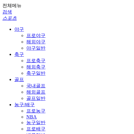
전체메뉴
검색
스포츠
야구
프로야구
해외야구
야구일반
축구
프로축구
해외축구
축구일반
골프
국내골프
해외골프
골프일반
농구/배구
프로농구
NBA
농구일반
프로배구