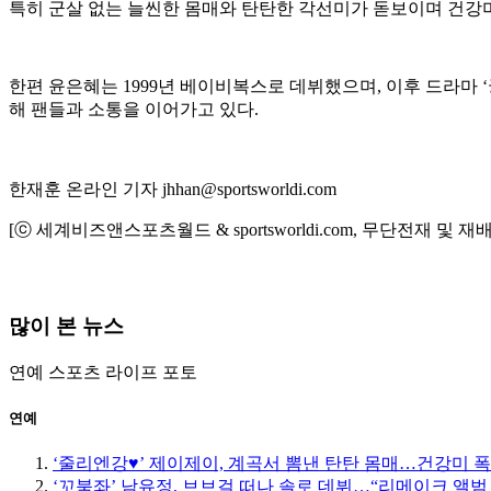
특히 군살 없는 늘씬한 몸매와 탄탄한 각선미가 돋보이며 건강미
한편 윤은혜는 1999년 베이비복스로 데뷔했으며, 이후 드라마 ‘궁
해 팬들과 소통을 이어가고 있다.
한재훈 온라인 기자 jhhan@sportsworldi.com
[ⓒ 세계비즈앤스포츠월드 & sportsworldi.com, 무단전재 및 재
많이 본 뉴스
연예
스포츠
라이프
포토
연예
‘줄리엔강♥’ 제이제이, 계곡서 뽐낸 탄탄 몸매…건강미 폭
‘꼬북좌’ 남유정, 브브걸 떠나 솔로 데뷔…“리메이크 앨범