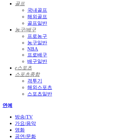
골프
국내골프
해외골프
골프일반
농구/배구
프로농구
농구일반
NBA
프로배구
배구일반
e스포츠
스포츠종합
격투기
해외스포츠
스포츠일반
연예
방송/TV
가요/음악
영화
공연/문화