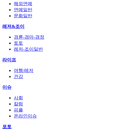
해외연예
연예일반
문화일반
레저&조이
경륜-경마-경정
토토
레저-조이일반
라이프
여행/레저
건강
이슈
사회
칼럼
피플
온라인이슈
포토