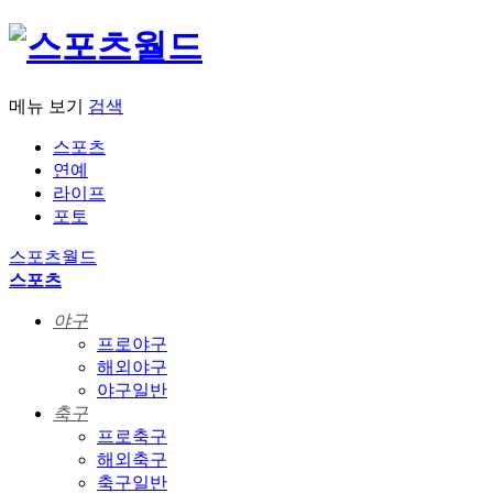
메뉴 보기
검색
스포츠
연예
라이프
포토
스포츠월드
스포츠
야구
프로야구
해외야구
야구일반
축구
프로축구
해외축구
축구일반