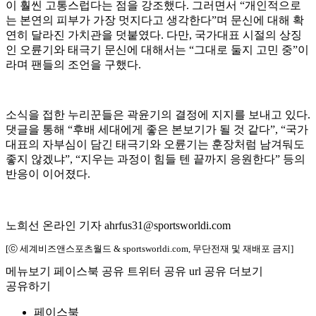
이 훨씬 고통스럽다는 점을 강조했다. 그러면서 “개인적으로
는 본연의 피부가 가장 멋지다고 생각한다”며 문신에 대해 확
연히 달라진 가치관을 덧붙였다. 다만, 국가대표 시절의 상징
인 오륜기와 태극기 문신에 대해서는 “그대로 둘지 고민 중”이
라며 팬들의 조언을 구했다.
소식을 접한 누리꾼들은 곽윤기의 결정에 지지를 보내고 있다.
댓글을 통해 “후배 세대에게 좋은 본보기가 될 것 같다”, “국가
대표의 자부심이 담긴 태극기와 오륜기는 훈장처럼 남겨둬도
좋지 않겠냐”, “지우는 과정이 힘들 텐 끝까지 응원한다” 등의
반응이 이어졌다.
노희선 온라인 기자 ahrfus31@sportsworldi.com
[ⓒ 세계비즈앤스포츠월드 & sportsworldi.com, 무단전재 및 재배포 금지]
메뉴보기
페이스북 공유
트위터 공유
url 공유
더보기
공유하기
페이스북