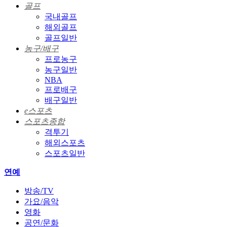
골프
국내골프
해외골프
골프일반
농구/배구
프로농구
농구일반
NBA
프로배구
배구일반
e스포츠
스포츠종합
격투기
해외스포츠
스포츠일반
연예
방송/TV
가요/음악
영화
공연/문화