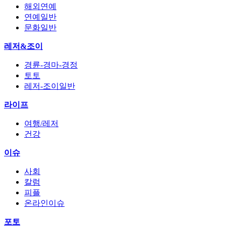
해외연예
연예일반
문화일반
레저&조이
경륜-경마-경정
토토
레저-조이일반
라이프
여행/레저
건강
이슈
사회
칼럼
피플
온라인이슈
포토