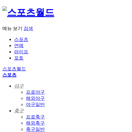
메뉴 보기
검색
스포츠
연예
라이프
포토
스포츠월드
스포츠
야구
프로야구
해외야구
야구일반
축구
프로축구
해외축구
축구일반