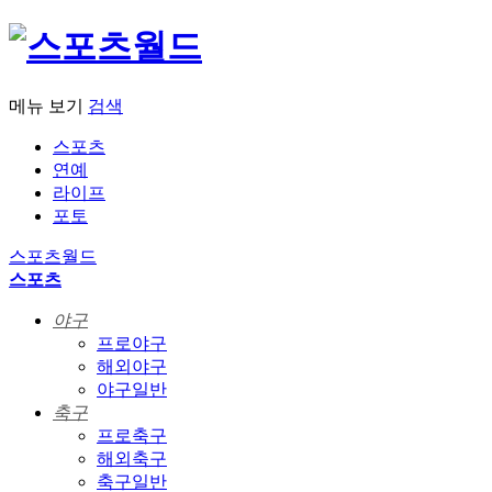
메뉴 보기
검색
스포츠
연예
라이프
포토
스포츠월드
스포츠
야구
프로야구
해외야구
야구일반
축구
프로축구
해외축구
축구일반