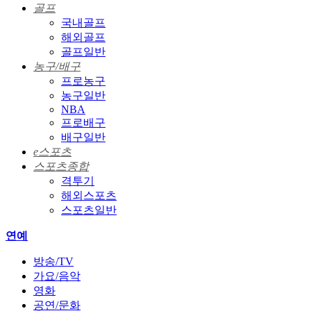
골프
국내골프
해외골프
골프일반
농구/배구
프로농구
농구일반
NBA
프로배구
배구일반
e스포츠
스포츠종합
격투기
해외스포츠
스포츠일반
연예
방송/TV
가요/음악
영화
공연/문화