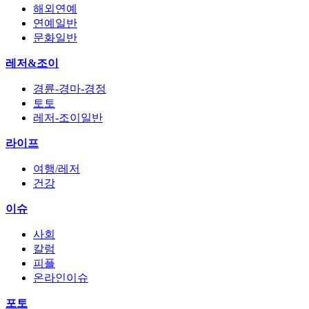
해외연예
연예일반
문화일반
레저&조이
경륜-경마-경정
토토
레저-조이일반
라이프
여행/레저
건강
이슈
사회
칼럼
피플
온라인이슈
포토