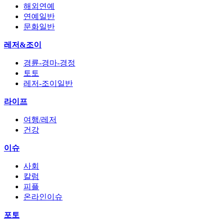
해외연예
연예일반
문화일반
레저&조이
경륜-경마-경정
토토
레저-조이일반
라이프
여행/레저
건강
이슈
사회
칼럼
피플
온라인이슈
포토