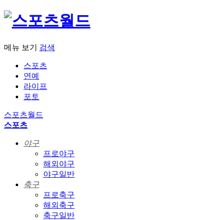
메뉴 보기
검색
스포츠
연예
라이프
포토
스포츠월드
스포츠
야구
프로야구
해외야구
야구일반
축구
프로축구
해외축구
축구일반