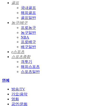
골프
국내골프
해외골프
골프일반
농구/배구
프로농구
농구일반
NBA
프로배구
배구일반
e스포츠
스포츠종합
격투기
해외스포츠
스포츠일반
연예
방송/TV
가요/음악
영화
공연/문화