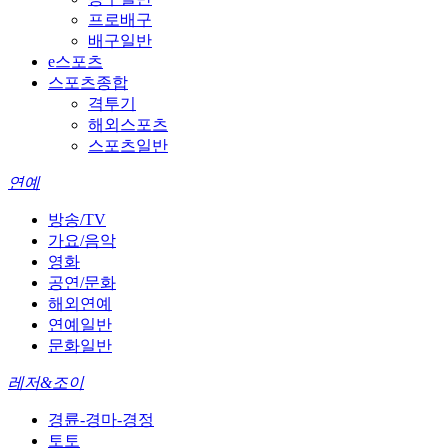
프로배구
배구일반
e스포츠
스포츠종합
격투기
해외스포츠
스포츠일반
연예
방송/TV
가요/음악
영화
공연/문화
해외연예
연예일반
문화일반
레저&조이
경륜-경마-경정
토토