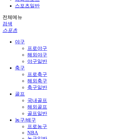
스포츠일반
전체메뉴
검색
스포츠
야구
프로야구
해외야구
야구일반
축구
프로축구
해외축구
축구일반
골프
국내골프
해외골프
골프일반
농구/배구
프로농구
NBA
농구일반