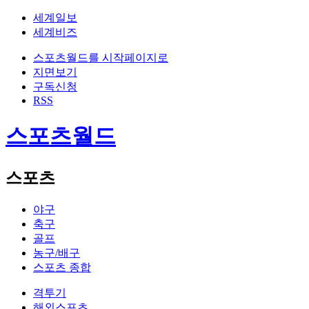
세계일보
세계비즈
스포츠월드를 시작페이지로
지면보기
구독신청
RSS
스포츠월드
스포츠
야구
축구
골프
농구/배구
스포츠 종합
격투기
해외스포츠