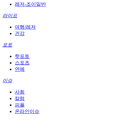
레저-조이일반
라이프
여행/레저
건강
포토
핫포토
스포츠
연예
이슈
사회
칼럼
피플
온라인이슈