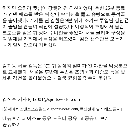
하지만 오히려 뒷심이 강했던 건 김천이었다. 후반 26분 동료
가 건넨 패스를 받은 뒤 상대 수비진을 뚫고 슈팅으로 동점골
을 뽑아냈다. 기세를 탄 김천은 9분 뒤에 조커로 투입된 김인균
이 골망을 흔들며 역전에 성공했다. 이정택이 후방에서 올린
크로스를 받은 뒤 상대 수비진을 뚫었다. 서울 골키퍼 구성윤
과 일대일 기회에서 득점을 터뜨렸다. 김천 선수단은 모두가
나와 얼싸 안으며 기뻐했다.
김기동 서울 감독은 5분 뒤 실점의 빌미가 된 야잔을 박성훈으
로 교체했다. 서울은 후반에 투입된 조영욱과 이승모 등을 앞
세워 김천을 몰아붙였으나 결국 균형을 맞추지 못했다.
김진수 기자 kjlf2001@sportsworldi.com
[ⓒ 세계비즈앤스포츠월드 & sportsworldi.com, 무단전재 및 재배포 금지]
메뉴보기
페이스북 공유
트위터 공유
url 공유
더보기
공유하기