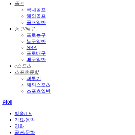
골프
국내골프
해외골프
골프일반
농구/배구
프로농구
농구일반
NBA
프로배구
배구일반
e스포츠
스포츠종합
격투기
해외스포츠
스포츠일반
연예
방송/TV
가요/음악
영화
공연/문화