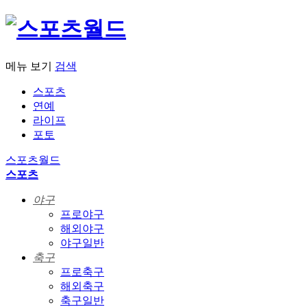
메뉴 보기
검색
스포츠
연예
라이프
포토
스포츠월드
스포츠
야구
프로야구
해외야구
야구일반
축구
프로축구
해외축구
축구일반