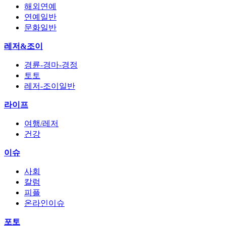
해외연예
연예일반
문화일반
레저&조이
경륜-경마-경정
토토
레저-조이일반
라이프
여행/레저
건강
이슈
사회
칼럼
피플
온라인이슈
포토