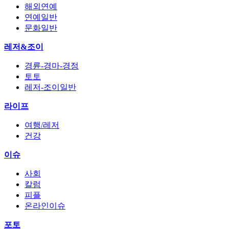
해외연예
연예일반
문화일반
레저&조이
경륜-경마-경정
토토
레저-조이일반
라이프
여행/레저
건강
이슈
사회
칼럼
피플
온라인이슈
포토