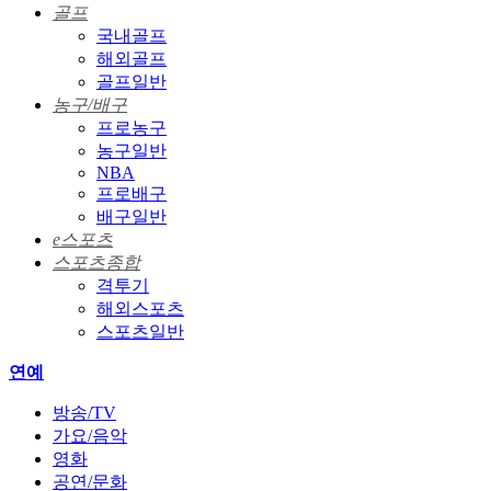
골프
국내골프
해외골프
골프일반
농구/배구
프로농구
농구일반
NBA
프로배구
배구일반
e스포츠
스포츠종합
격투기
해외스포츠
스포츠일반
연예
방송/TV
가요/음악
영화
공연/문화