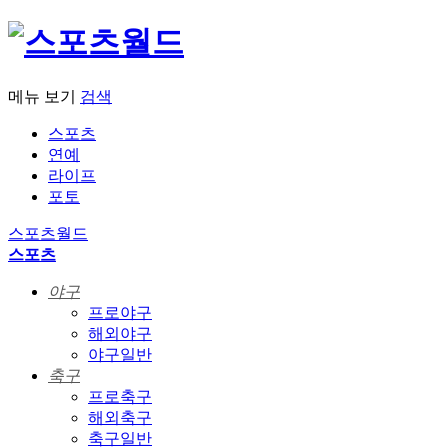
메뉴 보기
검색
스포츠
연예
라이프
포토
스포츠월드
스포츠
야구
프로야구
해외야구
야구일반
축구
프로축구
해외축구
축구일반